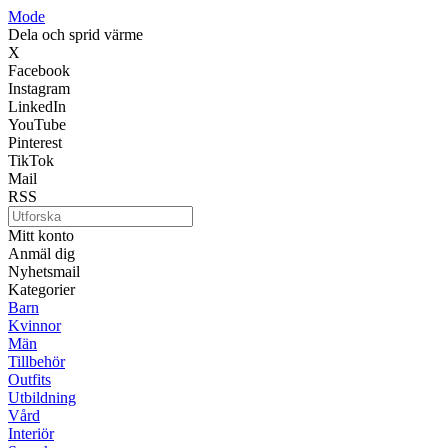
Mode
Dela och sprid värme
X
Facebook
Instagram
LinkedIn
YouTube
Pinterest
TikTok
Mail
RSS
Mitt konto
Anmäl dig
Nyhetsmail
Kategorier
Barn
Kvinnor
Män
Tillbehör
Outfits
Utbildning
Vård
Interiör