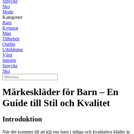
Smycke
Sko
Mode
Kategorier
Barn
Kvinnor
Män
Tillbehör
Outfits
Utbildning
Vård
Interiör
Smycke
Sko
Märkeskläder för Barn – En
Guide till Stil och Kvalitet
Introduktion
När det kommer till att klä ens barn i stiliga och kvalitativa kläder är