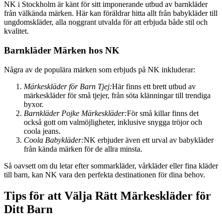
NK i Stockholm är känt för sitt imponerande utbud av barnkläder
från välkända märken. Här kan föräldrar hitta allt från babykläder till
ungdomskläder, alla noggrant utvalda för att erbjuda både stil och
kvalitet.
Barnkläder Märken hos NK
Några av de populära märken som erbjuds på NK inkluderar:
Märkeskläder för Barn Tjej:
Här finns ett brett utbud av
märkeskläder för små tjejer, från söta klänningar till trendiga
byxor.
Barnkläder Pojke Märkeskläder:
För små killar finns det
också gott om valmöjligheter, inklusive snygga tröjor och
coola jeans.
Coola Babykläder:
NK erbjuder även ett urval av babykläder
från kända märken för de allra minsta.
Så oavsett om du letar efter sommarkläder, vårkläder eller fina kläder
till barn, kan NK vara den perfekta destinationen för dina behov.
Tips för att Välja Rätt Märkeskläder för
Ditt Barn