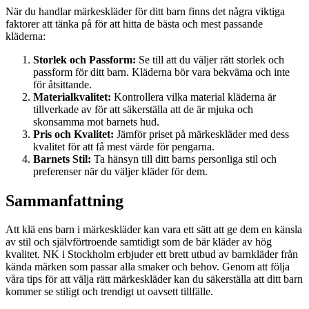
När du handlar märkeskläder för ditt barn finns det några viktiga
faktorer att tänka på för att hitta de bästa och mest passande
kläderna:
Storlek och Passform:
Se till att du väljer rätt storlek och
passform för ditt barn. Kläderna bör vara bekväma och inte
för åtsittande.
Materialkvalitet:
Kontrollera vilka material kläderna är
tillverkade av för att säkerställa att de är mjuka och
skonsamma mot barnets hud.
Pris och Kvalitet:
Jämför priset på märkeskläder med dess
kvalitet för att få mest värde för pengarna.
Barnets Stil:
Ta hänsyn till ditt barns personliga stil och
preferenser när du väljer kläder för dem.
Sammanfattning
Att klä ens barn i märkeskläder kan vara ett sätt att ge dem en känsla
av stil och självförtroende samtidigt som de bär kläder av hög
kvalitet. NK i Stockholm erbjuder ett brett utbud av barnkläder från
kända märken som passar alla smaker och behov. Genom att följa
våra tips för att välja rätt märkeskläder kan du säkerställa att ditt barn
kommer se stiligt och trendigt ut oavsett tillfälle.