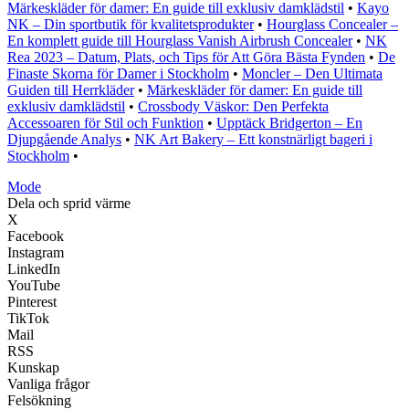
Märkeskläder för damer: En guide till exklusiv damklädstil
•
Kayo
NK – Din sportbutik för kvalitetsprodukter
•
Hourglass Concealer –
En komplett guide till Hourglass Vanish Airbrush Concealer
•
NK
Rea 2023 – Datum, Plats, och Tips för Att Göra Bästa Fynden
•
De
Finaste Skorna för Damer i Stockholm
•
Moncler – Den Ultimata
Guiden till Herrkläder
•
Märkeskläder för damer: En guide till
exklusiv damklädstil
•
Crossbody Väskor: Den Perfekta
Accessoaren för Stil och Funktion
•
Upptäck Bridgerton – En
Djupgående Analys
•
NK Art Bakery – Ett konstnärligt bageri i
Stockholm
•
Mode
Dela och sprid värme
X
Facebook
Instagram
LinkedIn
YouTube
Pinterest
TikTok
Mail
RSS
Kunskap
Vanliga frågor
Felsökning