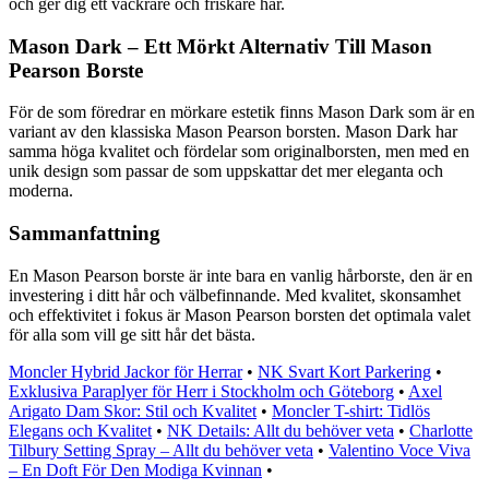
och ger dig ett vackrare och friskare hår.
Mason Dark – Ett Mörkt Alternativ Till Mason
Pearson Borste
För de som föredrar en mörkare estetik finns Mason Dark som är en
variant av den klassiska Mason Pearson borsten. Mason Dark har
samma höga kvalitet och fördelar som originalborsten, men med en
unik design som passar de som uppskattar det mer eleganta och
moderna.
Sammanfattning
En Mason Pearson borste är inte bara en vanlig hårborste, den är en
investering i ditt hår och välbefinnande. Med kvalitet, skonsamhet
och effektivitet i fokus är Mason Pearson borsten det optimala valet
för alla som vill ge sitt hår det bästa.
Moncler Hybrid Jackor för Herrar
•
NK Svart Kort Parkering
•
Exklusiva Paraplyer för Herr i Stockholm och Göteborg
•
Axel
Arigato Dam Skor: Stil och Kvalitet
•
Moncler T-shirt: Tidlös
Elegans och Kvalitet
•
NK Details: Allt du behöver veta
•
Charlotte
Tilbury Setting Spray – Allt du behöver veta
•
Valentino Voce Viva
– En Doft För Den Modiga Kvinnan
•