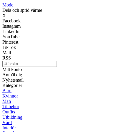
Mode
Dela och sprid värme
X
Facebook
Instagram
LinkedIn
YouTube
Pinterest
TikTok
Mail
RSS
Mitt konto
Anmäl dig
Nyhetsmail
Kategorier
Barn
Kvinnor
Män
Tillbehör
Outfits
Utbildning
Vård
Interiör