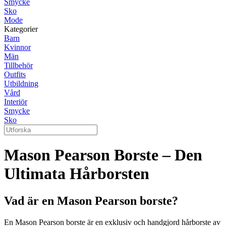
Smycke
Sko
Mode
Kategorier
Barn
Kvinnor
Män
Tillbehör
Outfits
Utbildning
Vård
Interiör
Smycke
Sko
Mason Pearson Borste – Den
Ultimata Hårborsten
Vad är en Mason Pearson borste?
En Mason Pearson borste är en exklusiv och handgjord hårborste av