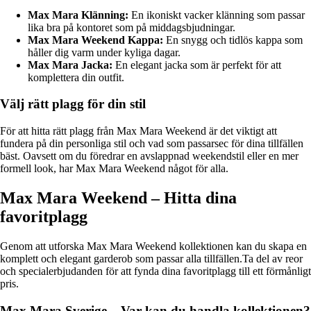
Max Mara Klänning:
En ikoniskt vacker klänning som passar
lika bra på kontoret som på middagsbjudningar.
Max Mara Weekend Kappa:
En snygg och tidlös kappa som
håller dig varm under kyliga dagar.
Max Mara Jacka:
En elegant jacka som är perfekt för att
komplettera din outfit.
Välj rätt plagg för din stil
För att hitta rätt plagg från Max Mara Weekend är det viktigt att
fundera på din personliga stil och vad som passarsec för dina tillfällen
bäst. Oavsett om du föredrar en avslappnad weekendstil eller en mer
formell look, har Max Mara Weekend något för alla.
Max Mara Weekend – Hitta dina
favoritplagg
Genom att utforska Max Mara Weekend kollektionen kan du skapa en
komplett och elegant garderob som passar alla tillfällen.Ta del av reor
och specialerbjudanden för att fynda dina favoritplagg till ett förmånligt
pris.
Max Mara Sverige – Var kan du handla kollektionen?