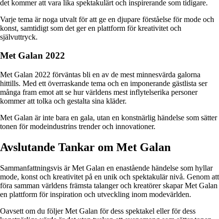
det kommer att vara lika spektakulärt och inspirerande som tidigare.
Varje tema är noga utvalt för att ge en djupare förståelse för mode och
konst, samtidigt som det ger en plattform för kreativitet och
självuttryck.
Met Galan 2022
Met Galan 2022 förväntas bli en av de mest minnesvärda galorna
hittills. Med ett överraskande tema och en imponerande gästlista ser
många fram emot att se hur världens mest inflytelserika personer
kommer att tolka och gestalta sina kläder.
Met Galan är inte bara en gala, utan en konstnärlig händelse som sätter
tonen för modeindustrins trender och innovationer.
Avslutande Tankar om Met Galan
Sammanfattningsvis är Met Galan en enastående händelse som hyllar
mode, konst och kreativitet på en unik och spektakulär nivå. Genom att
föra samman världens främsta talanger och kreatörer skapar Met Galan
en plattform för inspiration och utveckling inom modevärlden.
Oavsett om du följer Met Galan för dess spektakel eller för dess