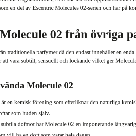
om en del av Escentric Molecules 02-serien och har på kort 
g Molecule 02 från övriga 
rån traditionella parfymer då den endast innehåller en end
att vara subtilt, sensuellt och lockande vilket ger Molecule
nvända Molecule 02
är en kemisk förening som efterliknar den naturliga kemis
oftar som huden själv.
 subtila doftnot har Molecule 02 en imponerande långvarig 
om vill ha en doft som varar hela dagen.