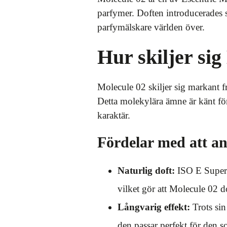
parfymer. Doften introducerades s
parfymälskare världen över.
Hur skiljer si
Molecule 02 skiljer sig markant f
Detta molekylära ämne är känt för 
karaktär.
Fördelar med att a
Naturlig doft:
ISO E Super 
vilket gör att Molecule 02 d
Långvarig effekt:
Trots sin
den passar perfekt för den s