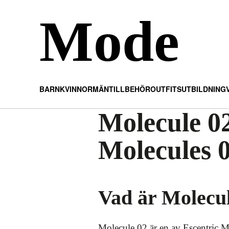
Mode
BARN
KVINNOR
MÄN
TILLBEHÖR
OUTFITS
UTBILDNING
Molecule 02
Molecules 
Vad är Molecu
Molecule 02 är en av Escentric Mo