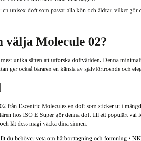
en unisex-doft som passar alla kön och åldrar, vilket gör de
 välja Molecule 02?
 mest unika sätten att utforska doftvärlden. Denna minimali
tan ger också bäraren en känsla av självförtroende och ele
d
2 från Escentric Molecules en doft som sticker ut i mäng
ktären hos ISO E Super gör denna doft till ett populärt val
och låt dess magi väcka dina sinnen.
Allt du behöver veta om hårborttagning och formning
•
NK 