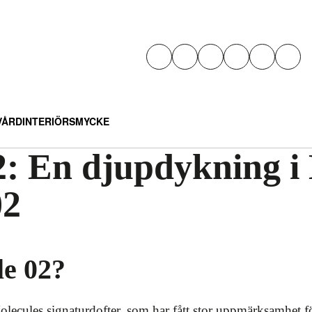
VÅRD
INTERIÖR
SMYCKE
: En djupdykning i 
02
le 02?
lecules signaturdofter, som har fått stor uppmärksamhet för