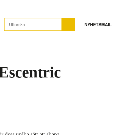
NYHETSMAIL
Escentric
 dess unika sätt att skapa