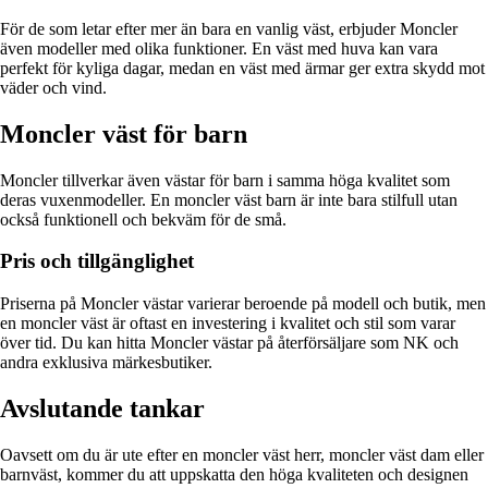
För de som letar efter mer än bara en vanlig väst, erbjuder Moncler
även modeller med olika funktioner. En väst med huva kan vara
perfekt för kyliga dagar, medan en väst med ärmar ger extra skydd mot
väder och vind.
Moncler väst för barn
Moncler tillverkar även västar för barn i samma höga kvalitet som
deras vuxenmodeller. En moncler väst barn är inte bara stilfull utan
också funktionell och bekväm för de små.
Pris och tillgänglighet
Priserna på Moncler västar varierar beroende på modell och butik, men
en moncler väst är oftast en investering i kvalitet och stil som varar
över tid. Du kan hitta Moncler västar på återförsäljare som NK och
andra exklusiva märkesbutiker.
Avslutande tankar
Oavsett om du är ute efter en moncler väst herr, moncler väst dam eller
barnväst, kommer du att uppskatta den höga kvaliteten och designen