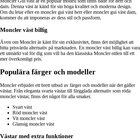
Moncler Gui väst är en populär modell som finns både för herr och
dam. Denna väst är känd för sin höga kvalitet och moderna design.
Om du letar efter en moncler gui väst herr eller moncler gui väst dam,
kommer du att imponeras av dess stil och passform.
Moncler väst billig
Även om Moncler är känt för sin exklusivitet, finns det möjlighet att
hitta prisvärda alternativ på marknaden. En moncler väst billig kan vara
ett utmärkt val för dig som vill ha den klassiska Moncler-stilen till ett
mer överkomligt pris.
Populära färger och modeller
Moncler erbjuder ett brett utbud av färger och modeller när det gäller
västar. Från eleganta svarta västar till färgglada alternativ som röda
moncler västar, finns det något för alla smaker.
Svart väst
Röd moncler väst
Vit moncler väst
Glansig moncler väst
Västar med extra funktioner