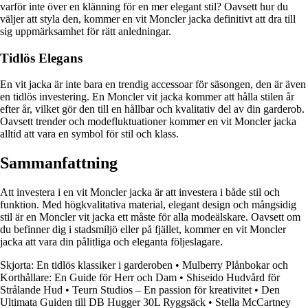
varför inte över en klänning för en mer elegant stil? Oavsett hur du
väljer att styla den, kommer en vit Moncler jacka definitivt att dra till
sig uppmärksamhet för rätt anledningar.
Tidlös Elegans
En vit jacka är inte bara en trendig accessoar för säsongen, den är även
en tidlös investering. En Moncler vit jacka kommer att hålla stilen år
efter år, vilket gör den till en hållbar och kvalitativ del av din garderob.
Oavsett trender och modefluktuationer kommer en vit Moncler jacka
alltid att vara en symbol för stil och klass.
Sammanfattning
Att investera i en vit Moncler jacka är att investera i både stil och
funktion. Med högkvalitativa material, elegant design och mångsidig
stil är en Moncler vit jacka ett måste för alla modeälskare. Oavsett om
du befinner dig i stadsmiljö eller på fjället, kommer en vit Moncler
jacka att vara din pålitliga och eleganta följeslagare.
Skjorta: En tidlös klassiker i garderoben
•
Mulberry Plånbokar och
Korthållare: En Guide för Herr och Dam
•
Shiseido Hudvård för
Strålande Hud
•
Teurn Studios – En passion för kreativitet
•
Den
Ultimata Guiden till DB Hugger 30L Ryggsäck
•
Stella McCartney