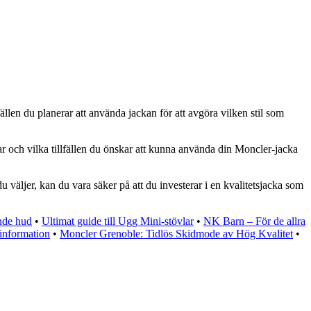
len du planerar att använda jackan för att avgöra vilken stil som
ar och vilka tillfällen du önskar att kunna använda din Moncler-jacka
äljer, kan du vara säker på att du investerar i en kvalitetsjacka som
ande hud
•
Ultimat guide till Ugg Mini-stövlar
•
NK Barn – För de allra
information
•
Moncler Grenoble: Tidlös Skidmode av Hög Kvalitet
•