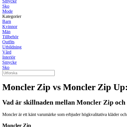
Smycke
Sko
Mode
Kategorier
Barn
Kvinnor
Män
Tillbehör
Outfits
Utbildning
Vård
Interiör
Smycke
Sko
Moncler Zip vs Moncler Zip Up
Vad är skillnaden mellan Moncler Zip oc
Moncler är ett känt varumärke som erbjuder högkvalitativa kläder oc
Moncler Zip