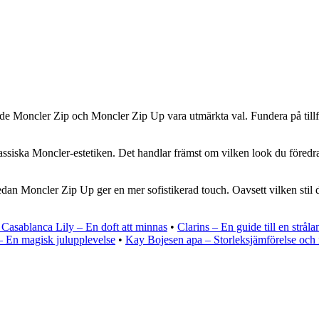
de Moncler Zip och Moncler Zip Up vara utmärkta val. Fundera på tillfäl
klassiska Moncler-estetiken. Det handlar främst om vilken look du föredr
Moncler Zip Up ger en mer sofistikerad touch. Oavsett vilken stil du v
Casablanca Lily – En doft att minnas
•
Clarins – En guide till en strål
– En magisk julupplevelse
•
Kay Bojesen apa – Storleksjämförelse och 