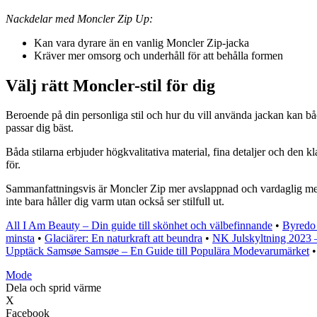
Nackdelar med Moncler Zip Up:
Kan vara dyrare än en vanlig Moncler Zip-jacka
Kräver mer omsorg och underhåll för att behålla formen
Välj rätt Moncler-stil för dig
Beroende på din personliga stil och hur du vill använda jackan kan bå
passar dig bäst.
Båda stilarna erbjuder högkvalitativa material, fina detaljer och den 
för.
Sammanfattningsvis är Moncler Zip mer avslappnad och vardaglig medan 
inte bara håller dig varm utan också ser stilfull ut.
All I Am Beauty – Din guide till skönhet och välbefinnande
•
Byredo 
minsta
•
Glaciärer: En naturkraft att beundra
•
NK Julskyltning 2023 
Upptäck Samsøe Samsøe – En Guide till Populära Modevarumärket
•
Mode
Dela och sprid värme
X
Facebook