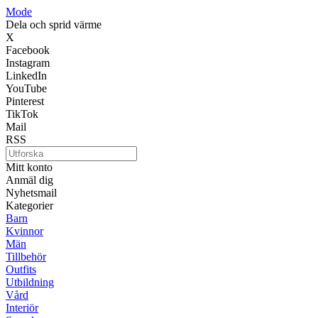
Mode
Dela och sprid värme
X
Facebook
Instagram
LinkedIn
YouTube
Pinterest
TikTok
Mail
RSS
Mitt konto
Anmäl dig
Nyhetsmail
Kategorier
Barn
Kvinnor
Män
Tillbehör
Outfits
Utbildning
Vård
Interiör