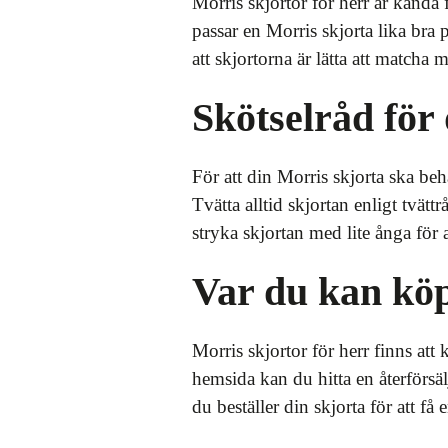
Morris skjortor för herr är kända 
passar en Morris skjorta lika br
att skjortorna är lätta att matcha
Skötselråd för
För att din Morris skjorta ska behå
Tvätta alltid skjortan enligt tvätt
stryka skjortan med lite ånga för 
Var du kan köp
Morris skjortor för herr finns att
hemsida kan du hitta en återförsäl
du beställer din skjorta för att få