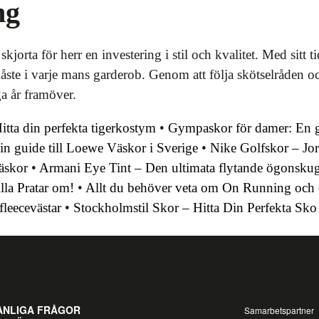
ng
jorta för herr en investering i stil och kvalitet. Med sitt 
 måste i varje mans garderob. Genom att följa skötselråden 
a år framöver.
tta din perfekta tigerkostym
•
Gympaskor för damer: En gui
n guide till Loewe Väskor i Sverige
•
Nike Golfskor – Jo
väskor
•
Armani Eye Tint – Den ultimata flytande ögonsku
lla Pratar om!
•
Allt du behöver veta om On Running och 
fleecevästar
•
Stockholmstil Skor – Hitta Din Perfekta Sko
ANLIGA FRÅGOR
Samarbetspartner