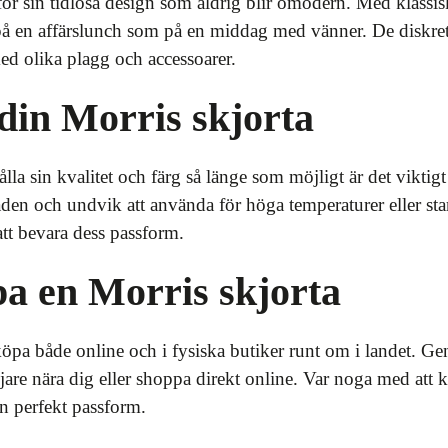
för sin tidlösa design som aldrig blir omodern. Med klassis
a på en affärslunch som på en middag med vänner. De diskre
 med olika plagg och accessoarer.
 din Morris skjorta
lla sin kvalitet och färg så länge som möjligt är det viktigt 
råden och undvik att använda för höga temperaturer eller star
att bevara dess passform.
a en Morris skjorta
 köpa både online och i fysiska butiker runt om i landet. Ge
jare nära dig eller shoppa direkt online. Var noga med att 
 en perfekt passform.