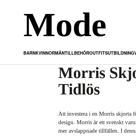
Mode
BARN
KVINNOR
MÄN
TILLBEHÖR
OUTFITS
UTBILDNING
Morris Skjo
Tidlös
Att investera i en Morris skjorta 
design. Morris är ett svenskt var
mer avslappnade tillfällen. I denn