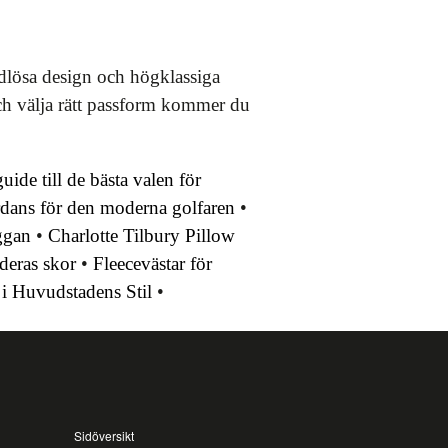
tidlösa design och högklassiga
och välja rätt passform kommer du
de till de bästa valen för
rdans för den moderna golfaren
•
ggan
•
Charlotte Tilbury Pillow
deras skor
•
Fleecevästar för
 i Huvudstadens Stil
•
Sidöversikt