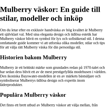
Mulberry väskor: En guide till
stilar, modeller och inköp
Om du letar efter en exklusiv handväska av hög kvalitet är Mulberry
ett självklart val. Med sina eleganta design och tidlösa estetik har
Mulberry väskor blivit en symbol för lyx och sofistikerad stil. I denna
omfattande guide kommer vi att utforska olika modeller, stilar och tips
för att välja rätt Mulberry väska för din personliga stil.
Historien bakom Mulberry
Mulberry är ett brittiskt märke som grundades redan på 1970-talet och
har sedan dess blivit ett av de mest prestigefyllda modehusen i världen.
Den ikoniska Bayswater-modellen är en av märkets bästsäljare och
symboliserar Mulberrys tidlösa design och expertis inom
läderprodukter.
Populära Mulberry väskor
Det finns ett brett utbud av Mulberry väskor att välja mellan, från