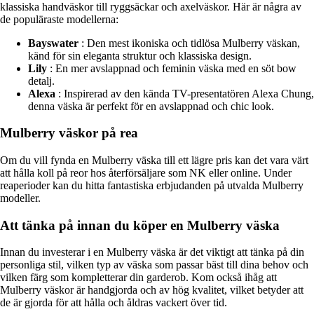
klassiska handväskor till ryggsäckar och axelväskor. Här är några av
de populäraste modellerna:
Bayswater
: Den mest ikoniska och tidlösa Mulberry väskan,
känd för sin eleganta struktur och klassiska design.
Lily
: En mer avslappnad och feminin väska med en söt bow
detalj.
Alexa
: Inspirerad av den kända TV-presentatören Alexa Chung,
denna väska är perfekt för en avslappnad och chic look.
Mulberry väskor på rea
Om du vill fynda en Mulberry väska till ett lägre pris kan det vara värt
att hålla koll på reor hos återförsäljare som NK eller online. Under
reaperioder kan du hitta fantastiska erbjudanden på utvalda Mulberry
modeller.
Att tänka på innan du köper en Mulberry väska
Innan du investerar i en Mulberry väska är det viktigt att tänka på din
personliga stil, vilken typ av väska som passar bäst till dina behov och
vilken färg som kompletterar din garderob. Kom också ihåg att
Mulberry väskor är handgjorda och av hög kvalitet, vilket betyder att
de är gjorda för att hålla och åldras vackert över tid.