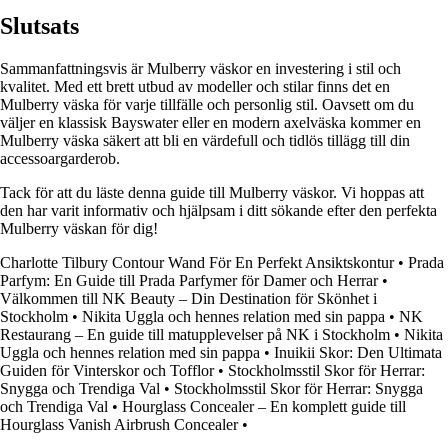
Slutsats
Sammanfattningsvis är Mulberry väskor en investering i stil och
kvalitet. Med ett brett utbud av modeller och stilar finns det en
Mulberry väska för varje tillfälle och personlig stil. Oavsett om du
väljer en klassisk Bayswater eller en modern axelväska kommer en
Mulberry väska säkert att bli en värdefull och tidlös tillägg till din
accessoargarderob.
Tack för att du läste denna guide till Mulberry väskor. Vi hoppas att
den har varit informativ och hjälpsam i ditt sökande efter den perfekta
Mulberry väskan för dig!
Charlotte Tilbury Contour Wand För En Perfekt Ansiktskontur
•
Prada
Parfym: En Guide till Prada Parfymer för Damer och Herrar
•
Välkommen till NK Beauty – Din Destination för Skönhet i
Stockholm
•
Nikita Uggla och hennes relation med sin pappa
•
NK
Restaurang – En guide till matupplevelser på NK i Stockholm
•
Nikita
Uggla och hennes relation med sin pappa
•
Inuikii Skor: Den Ultimata
Guiden för Vinterskor och Tofflor
•
Stockholmsstil Skor för Herrar:
Snygga och Trendiga Val
•
Stockholmsstil Skor för Herrar: Snygga
och Trendiga Val
•
Hourglass Concealer – En komplett guide till
Hourglass Vanish Airbrush Concealer
•