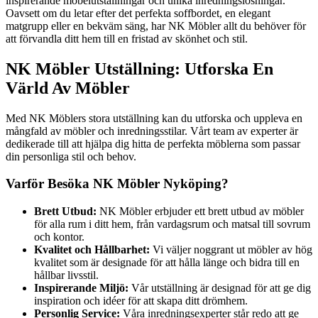
inspirerande möbelutställningar och unika inredningslösningar.
Oavsett om du letar efter det perfekta soffbordet, en elegant
matgrupp eller en bekväm säng, har NK Möbler allt du behöver för
att förvandla ditt hem till en fristad av skönhet och stil.
NK Möbler Utställning: Utforska En
Värld Av Möbler
Med NK Möblers stora utställning kan du utforska och uppleva en
mångfald av möbler och inredningsstilar. Vårt team av experter är
dedikerade till att hjälpa dig hitta de perfekta möblerna som passar
din personliga stil och behov.
Varför Besöka NK Möbler Nyköping?
Brett Utbud:
NK Möbler erbjuder ett brett utbud av möbler
för alla rum i ditt hem, från vardagsrum och matsal till sovrum
och kontor.
Kvalitet och Hållbarhet:
Vi väljer noggrant ut möbler av hög
kvalitet som är designade för att hålla länge och bidra till en
hållbar livsstil.
Inspirerande Miljö:
Vår utställning är designad för att ge dig
inspiration och idéer för att skapa ditt drömhem.
Personlig Service:
Våra inredningsexperter står redo att ge