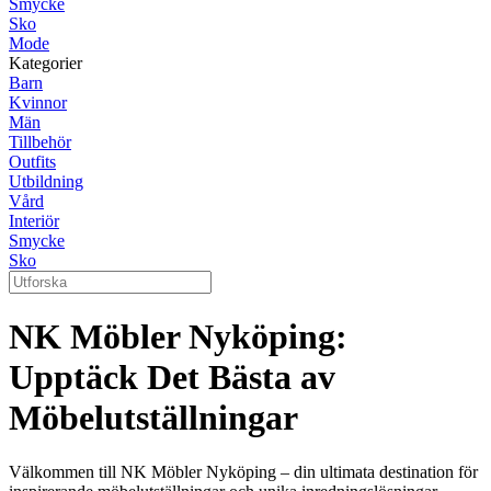
Smycke
Sko
Mode
Kategorier
Barn
Kvinnor
Män
Tillbehör
Outfits
Utbildning
Vård
Interiör
Smycke
Sko
NK Möbler Nyköping:
Upptäck Det Bästa av
Möbelutställningar
Välkommen till NK Möbler Nyköping – din ultimata destination för