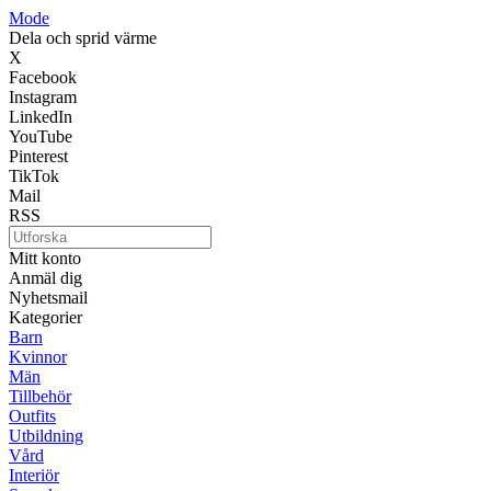
Mode
Dela och sprid värme
X
Facebook
Instagram
LinkedIn
YouTube
Pinterest
TikTok
Mail
RSS
Mitt konto
Anmäl dig
Nyhetsmail
Kategorier
Barn
Kvinnor
Män
Tillbehör
Outfits
Utbildning
Vård
Interiör