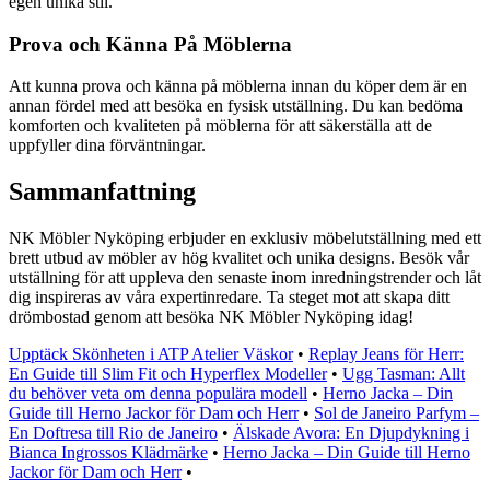
egen unika stil.
Prova och Känna På Möblerna
Att kunna prova och känna på möblerna innan du köper dem är en
annan fördel med att besöka en fysisk utställning. Du kan bedöma
komforten och kvaliteten på möblerna för att säkerställa att de
uppfyller dina förväntningar.
Sammanfattning
NK Möbler Nyköping erbjuder en exklusiv möbelutställning med ett
brett utbud av möbler av hög kvalitet och unika designs. Besök vår
utställning för att uppleva den senaste inom inredningstrender och låt
dig inspireras av våra expertinredare. Ta steget mot att skapa ditt
drömbostad genom att besöka NK Möbler Nyköping idag!
Upptäck Skönheten i ATP Atelier Väskor
•
Replay Jeans för Herr:
En Guide till Slim Fit och Hyperflex Modeller
•
Ugg Tasman: Allt
du behöver veta om denna populära modell
•
Herno Jacka – Din
Guide till Herno Jackor för Dam och Herr
•
Sol de Janeiro Parfym –
En Doftresa till Rio de Janeiro
•
Älskade Avora: En Djupdykning i
Bianca Ingrossos Klädmärke
•
Herno Jacka – Din Guide till Herno
Jackor för Dam och Herr
•