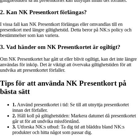
giltighetstiden så att presentkortet kan utnyttjas innan det förfaller.
2. Kan NK Presentkort förlängas?
I vissa fall kan NK Presentkort förlängas eller omvandlas till en
presentkort med längre giltighetstid. Detta beror på NK:s policy och
bestämmelser som kan variera.
3. Vad händer om NK Presentkortet är ogiltigt?
Om NK Presentkortet har gått ut eller blivit ogiltigt, kan det inte längre
användas för inköp. Det är viktigt att övervaka giltighetstiden för att
undvika att presentkortet förfaller.
Tips för att använda NK Presentkort på
bästa sätt
1.
Använd presentkortet i tid: Se till att utnyttja presentkortet
innan det förfaller.
2.
Håll koll på giltighetstiden: Markera datumet då presentkortet
går ut för att undvika missförstånd.
3.
Utforska NK:s utbud: Ta dig tid att bläddra bland NK:s
produkter och hitta något som passar dig.