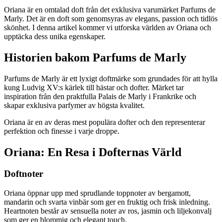
Oriana är en omtalad doft från det exklusiva varumärket Parfums de
Marly. Det är en doft som genomsyras av elegans, passion och tidlös
skönhet. I denna artikel kommer vi utforska världen av Oriana och
upptäcka dess unika egenskaper.
Historien bakom Parfums de Marly
Parfums de Marly är ett lyxigt doftmärke som grundades för att hylla
kung Ludvig XV:s kärlek till hästar och dofter. Märket tar
inspiration från den praktfulla Palais de Marly i Frankrike och
skapar exklusiva parfymer av högsta kvalitet.
Oriana är en av deras mest populära dofter och den representerar
perfektion och finesse i varje droppe.
Oriana: En Resa i Dofternas Värld
Doftnoter
Oriana öppnar upp med sprudlande toppnoter av bergamott,
mandarin och svarta vinbär som ger en fruktig och frisk inledning.
Heartnoten består av sensuella noter av ros, jasmin och liljekonvalj
som ger en blommig och elegant touch.