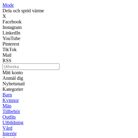
Mode
Dela och sprid värme
X
Facebook
Instagram
LinkedIn
YouTube
Pinterest
TikTok
Mail
RSS
Mitt konto
Anmäl dig
Nyhetsmail
Kategorier
Barn
Kvinnor
Män
Tillbehör
Outfits
Utbildning
Vård
Interiör