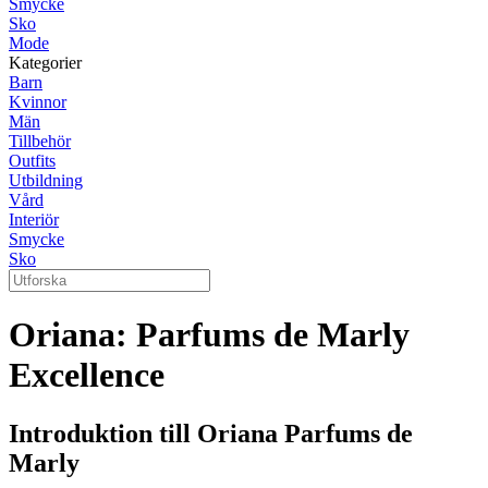
Smycke
Sko
Mode
Kategorier
Barn
Kvinnor
Män
Tillbehör
Outfits
Utbildning
Vård
Interiör
Smycke
Sko
Oriana: Parfums de Marly
Excellence
Introduktion till Oriana Parfums de
Marly