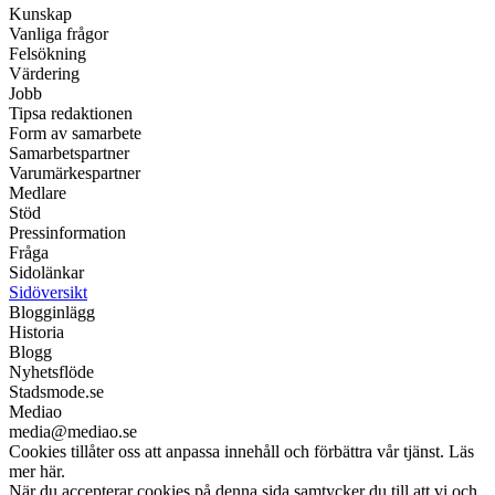
Kunskap
Vanliga frågor
Felsökning
Värdering
Jobb
Tipsa redaktionen
Form av samarbete
Samarbetspartner
Varumärkespartner
Medlare
Stöd
Pressinformation
Fråga
Sidolänkar
Sidöversikt
Blogginlägg
Historia
Blogg
Nyhetsflöde
Stadsmode.se
Mediao
media@mediao.se
Cookies tillåter oss att anpassa innehåll och förbättra vår tjänst. Läs
mer här.
När du accepterar cookies på denna sida samtycker du till att vi och