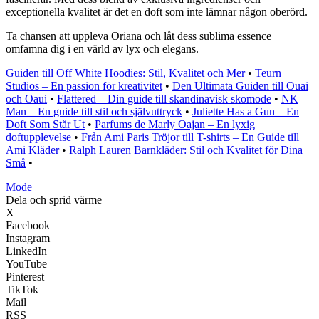
exceptionella kvalitet är det en doft som inte lämnar någon oberörd.
Ta chansen att uppleva Oriana och låt dess sublima essence
omfamna dig i en värld av lyx och elegans.
Guiden till Off White Hoodies: Stil, Kvalitet och Mer
•
Teurn
Studios – En passion för kreativitet
•
Den Ultimata Guiden till Ouai
och Oaui
•
Flattered – Din guide till skandinavisk skomode
•
NK
Man – En guide till stil och självuttryck
•
Juliette Has a Gun – En
Doft Som Står Ut
•
Parfums de Marly Oajan – En lyxig
doftupplevelse
•
Från Ami Paris Tröjor till T-shirts – En Guide till
Ami Kläder
•
Ralph Lauren Barnkläder: Stil och Kvalitet för Dina
Små
•
Mode
Dela och sprid värme
X
Facebook
Instagram
LinkedIn
YouTube
Pinterest
TikTok
Mail
RSS