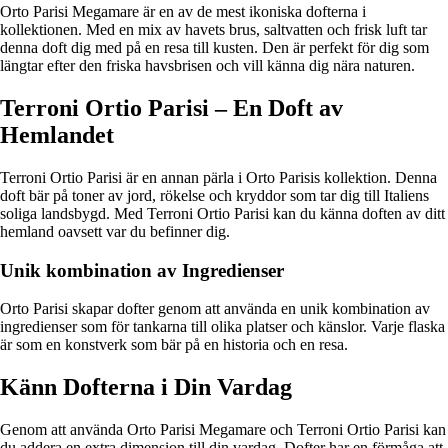
Orto Parisi Megamare är en av de mest ikoniska dofterna i
kollektionen. Med en mix av havets brus, saltvatten och frisk luft tar
denna doft dig med på en resa till kusten. Den är perfekt för dig som
längtar efter den friska havsbrisen och vill känna dig nära naturen.
Terroni Ortio Parisi – En Doft av
Hemlandet
Terroni Ortio Parisi är en annan pärla i Orto Parisis kollektion. Denna
doft bär på toner av jord, rökelse och kryddor som tar dig till Italiens
soliga landsbygd. Med Terroni Ortio Parisi kan du känna doften av ditt
hemland oavsett var du befinner dig.
Unik kombination av Ingredienser
Orto Parisi skapar dofter genom att använda en unik kombination av
ingredienser som för tankarna till olika platser och känslor. Varje flaska
är som en konstverk som bär på en historia och en resa.
Känn Dofterna i Din Vardag
Genom att använda Orto Parisi Megamare och Terroni Ortio Parisi kan
du addera en extra dimension till din vardag. Dofter har en förmåga att