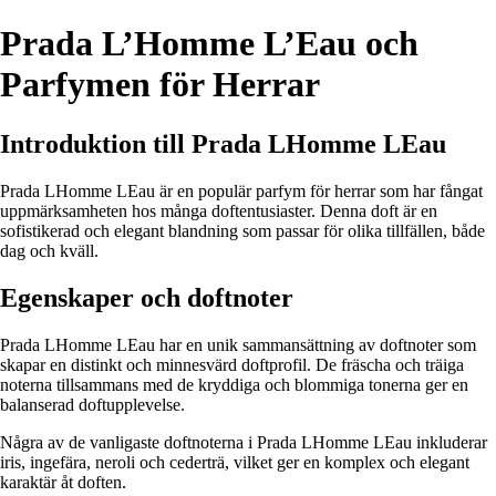
Prada L’Homme L’Eau och
Parfymen för Herrar
Introduktion till Prada LHomme LEau
Prada LHomme LEau är en populär parfym för herrar som har fångat
uppmärksamheten hos många doftentusiaster. Denna doft är en
sofistikerad och elegant blandning som passar för olika tillfällen, både
dag och kväll.
Egenskaper och doftnoter
Prada LHomme LEau har en unik sammansättning av doftnoter som
skapar en distinkt och minnesvärd doftprofil. De fräscha och träiga
noterna tillsammans med de kryddiga och blommiga tonerna ger en
balanserad doftupplevelse.
Några av de vanligaste doftnoterna i Prada LHomme LEau inkluderar
iris, ingefära, neroli och cederträ, vilket ger en komplex och elegant
karaktär åt doften.