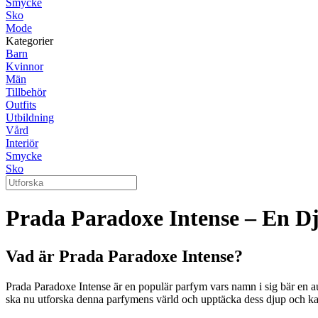
Smycke
Sko
Mode
Kategorier
Barn
Kvinnor
Män
Tillbehör
Outfits
Utbildning
Vård
Interiör
Smycke
Sko
Prada Paradoxe Intense – En D
Vad är Prada Paradoxe Intense?
Prada Paradoxe Intense är en populär parfym vars namn i sig bär en au
ska nu utforska denna parfymens värld och upptäcka dess djup och ka