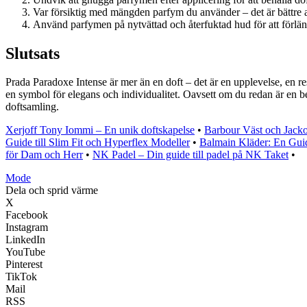
Var försiktig med mängden parfym du använder – det är bättre at
Använd parfymen på nytvättad och återfuktad hud för att förlän
Slutsats
Prada Paradoxe Intense är mer än en doft – det är en upplevelse, en r
en symbol för elegans och individualitet. Oavsett om du redan är en b
doftsamling.
Xerjoff Tony Iommi – En unik doftskapelse
•
Barbour Väst och Jacko
Guide till Slim Fit och Hyperflex Modeller
•
Balmain Kläder: En Guide
för Dam och Herr
•
NK Padel – Din guide till padel på NK Taket
•
Mode
Dela och sprid värme
X
Facebook
Instagram
LinkedIn
YouTube
Pinterest
TikTok
Mail
RSS