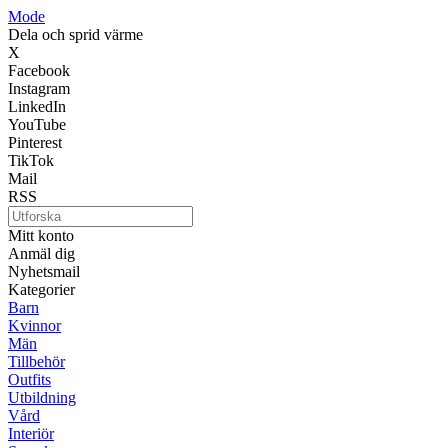
Mode
Dela och sprid värme
X
Facebook
Instagram
LinkedIn
YouTube
Pinterest
TikTok
Mail
RSS
Mitt konto
Anmäl dig
Nyhetsmail
Kategorier
Barn
Kvinnor
Män
Tillbehör
Outfits
Utbildning
Vård
Interiör