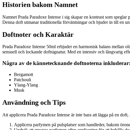
Historien bakom Namnet
Namnet Prada Paradoxe Intense i sig skapar en kontrast som speglar pa
Denna doft utmanar traditionella förväntningar och bjuder in till en un
Doftnoter och Karaktär
Prada Paradoxe Intense 50ml erbjuder en harmonisk balans mellan ol
sensuell och lockande doftsignatur. Med en intensiv och långvarig effe
Några av de kännetecknande doftnoterna inkluderar
Bergamott
Patchouli
Ylang-Ylang
Musk
Användning och Tips
Att applicera Prada Paradoxe Intense är inte bara att lägga på en doft, 
Applicera parfymen på pulsplatser som handleder, bakom örone
Undvik att gnugga parfymen efter applicering för att behålla doft