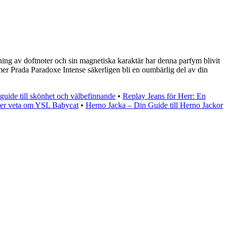
ning av doftnoter och sin magnetiska karaktär har denna parfym blivit
mer Prada Paradoxe Intense säkerligen bli en oumbärlig del av din
guide till skönhet och välbefinnande
•
Replay Jeans för Herr: En
ver veta om YSL Babycat
•
Herno Jacka – Din Guide till Herno Jackor