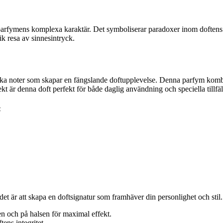
rfymens komplexa karaktär. Det symboliserar paradoxer inom doftens vär
ik resa av sinnesintryck.
ika noter som skapar en fängslande doftupplevelse. Denna parfym kombi
kt är denna doft perfekt för både daglig användning och speciella tillfäl
:
det är att skapa en doftsignatur som framhäver din personlighet och stil. 
n och på halsen för maximal effekt.
ens integritet.