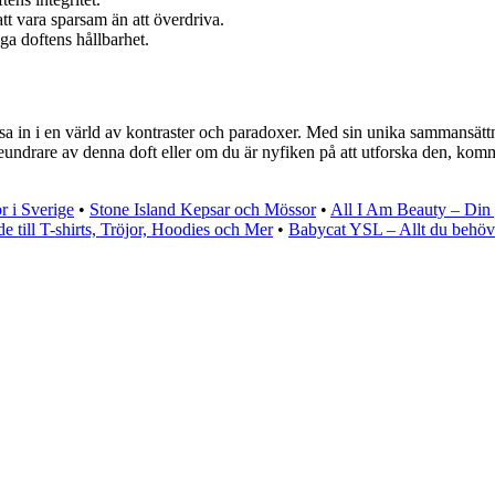
t vara sparsam än att överdriva.
ga doftens hållbarhet.
esa in i en värld av kontraster och paradoxer. Med sin unika sammansätt
eundrare av denna doft eller om du är nyfiken på att utforska den, kom
r i Sverige
•
Stone Island Kepsar och Mössor
•
All I Am Beauty – Din 
 till T-shirts, Tröjor, Hoodies och Mer
•
Babycat YSL – Allt du behö