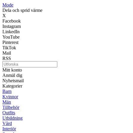
Mode
Dela och sprid värme
X
Facebook
Instagram
LinkedIn
YouTube
Pinterest
TikTok
Mail
RSS
Mitt konto
Anmäl dig
Nyhetsmail
Kategorier
Barn
Kvinnor
Män
Tillbehör
Outfits
Utbildning
Vård
Interiör