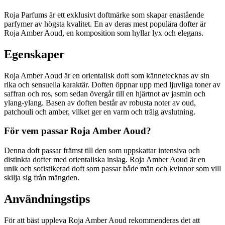
Roja Parfums är ett exklusivt doftmärke som skapar enastående
parfymer av högsta kvalitet. En av deras mest populära dofter är
Roja Amber Aoud, en komposition som hyllar lyx och elegans.
Egenskaper
Roja Amber Aoud är en orientalisk doft som kännetecknas av sin
rika och sensuella karaktär. Doften öppnar upp med ljuvliga toner av
saffran och ros, som sedan övergår till en hjärtnot av jasmin och
ylang-ylang. Basen av doften består av robusta noter av oud,
patchouli och amber, vilket ger en varm och träig avslutning.
För vem passar Roja Amber Aoud?
Denna doft passar främst till den som uppskattar intensiva och
distinkta dofter med orientaliska inslag. Roja Amber Aoud är en
unik och sofistikerad doft som passar både män och kvinnor som vill
skilja sig från mängden.
Användningstips
För att bäst uppleva Roja Amber Aoud rekommenderas det att