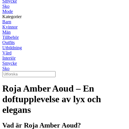
Smycke
Sko
Mode
Kategorier
Barn
Kvinnor
Män
Tillbehör
Outfits
Utbildning
Vård
Interiör
Smycke
Sko
Roja Amber Aoud – En
doftupplevelse av lyx och
elegans
Vad är Roja Amber Aoud?