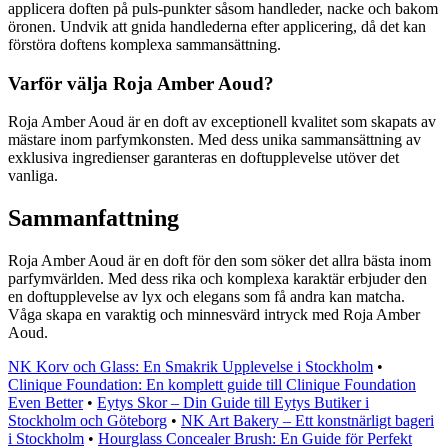
applicera doften på puls-punkter såsom handleder, nacke och bakom
öronen. Undvik att gnida handlederna efter applicering, då det kan
förstöra doftens komplexa sammansättning.
Varför välja Roja Amber Aoud?
Roja Amber Aoud är en doft av exceptionell kvalitet som skapats av
mästare inom parfymkonsten. Med dess unika sammansättning av
exklusiva ingredienser garanteras en doftupplevelse utöver det
vanliga.
Sammanfattning
Roja Amber Aoud är en doft för den som söker det allra bästa inom
parfymvärlden. Med dess rika och komplexa karaktär erbjuder den
en doftupplevelse av lyx och elegans som få andra kan matcha.
Våga skapa en varaktig och minnesvärd intryck med Roja Amber
Aoud.
NK Korv och Glass: En Smakrik Upplevelse i Stockholm
•
Clinique Foundation: En komplett guide till Clinique Foundation
Even Better
•
Eytys Skor – Din Guide till Eytys Butiker i
Stockholm och Göteborg
•
NK Art Bakery – Ett konstnärligt bageri
i Stockholm
•
Hourglass Concealer Brush: En Guide för Perfekt