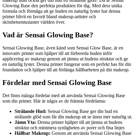
makeup utan också ger din hud en strålande glöd? Då är Sensai
Glowing Base den perfekta produkten för dig. Med dess unika
formula och förmåga att ge huden en naturlig lyster har denna
primer blivit en favorit bland makeup-artister och
skönhetsentusiaster världen över.
Vad är Sensai Glowing Base?
Sensai Glowing Base, även känd som Sensai Glow Base, är en
innovativ primer som hjälper till att förbereda huden inför
applicering av makeup genom att jämna ut hudens struktur och ge
en naturlig lyster. Denna primer fungerar som en perfekt bas för din
foundation och hjälper till att förlänga hållbarheten på din makeup.
Fördelar med Sensai Glowing Base
Det finns många fördelar med att använda Sensai Glowing Base
som din primer. Här är några av de främsta fördelarna:
Strålande Hud:
Sensai Glowing Base ger din hud en
strålande glöd som får din makeup att se ännu mer naturlig ut.
Jämn Yta:
Denna primer hjälper till att jämna ut hudens
struktur och minimera synligheten av porer och fina linjer.
Hållbar Makeup:
Genom att använda Sensai Glowing Base