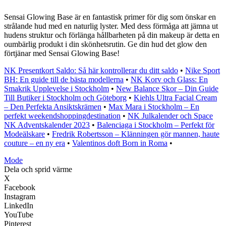
Sensai Glowing Base är en fantastisk primer för dig som önskar en
strålande hud med en naturlig lyster. Med dess förmåga att jämna ut
hudens struktur och förlänga hållbarheten på din makeup är detta en
oumbärlig produkt i din skönhetsrutin. Ge din hud det glow den
förtjänar med Sensai Glowing Base!
NK Presentkort Saldo: Så här kontrollerar du ditt saldo
•
Nike Sport
BH: En guide till de bästa modellerna
•
NK Korv och Glass: En
Smakrik Upplevelse i Stockholm
•
New Balance Skor – Din Guide
Till Butiker i Stockholm och Göteborg
•
Kiehls Ultra Facial Cream
– Den Perfekta Ansiktskrämen
•
Max Mara i Stockholm – En
perfekt weekendshoppingdestination
•
NK Julkalender och Space
NK Adventskalender 2023
•
Balenciaga i Stockholm – Perfekt för
Modeälskare
•
Fredrik Robertsson – Klänningen gör mannen, haute
couture – en ny era
•
Valentinos doft Born in Roma
•
Mode
Dela och sprid värme
X
Facebook
Instagram
LinkedIn
YouTube
Pinterest