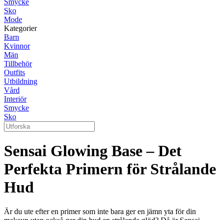
Smycke
Sko
Mode
Kategorier
Barn
Kvinnor
Män
Tillbehör
Outfits
Utbildning
Vård
Interiör
Smycke
Sko
Sensai Glowing Base – Det
Perfekta Primern för Strålande
Hud
Är du ute efter en primer som inte bara ger en jämn yta för din