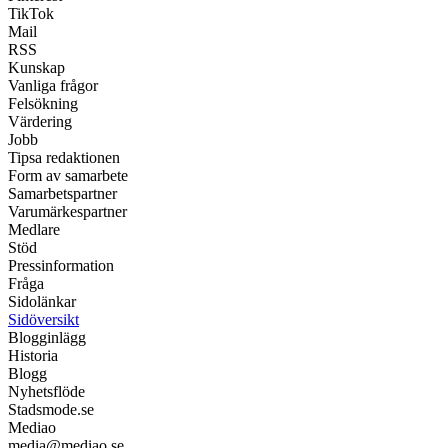
TikTok
Mail
RSS
Kunskap
Vanliga frågor
Felsökning
Värdering
Jobb
Tipsa redaktionen
Form av samarbete
Samarbetspartner
Varumärkespartner
Medlare
Stöd
Pressinformation
Fråga
Sidolänkar
Sidöversikt
Blogginlägg
Historia
Blogg
Nyhetsflöde
Stadsmode.se
Mediao
media@mediao.se