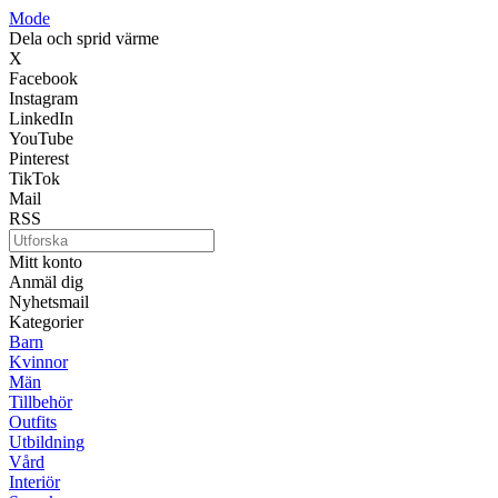
Mode
Dela och sprid värme
X
Facebook
Instagram
LinkedIn
YouTube
Pinterest
TikTok
Mail
RSS
Mitt konto
Anmäl dig
Nyhetsmail
Kategorier
Barn
Kvinnor
Män
Tillbehör
Outfits
Utbildning
Vård
Interiör