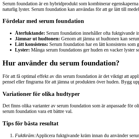
Serum foundation är en hybridprodukt som kombinerar egenskaperna ho
naturlig lyster. Serum foundation kan användas för att ge lätt till me
Fördelar med serum foundation
Återfuktande:
Serum foundation innehåller ofta fuktgivande in
Jämnar ut hudtonen:
Genom att jämna ut hudtonen kan serum
Lätt konsistens:
Serum foundation har en lätt konsistens som 
Lyster:
Många serum foundations ger huden en vacker lyster s
Hur använder du serum foundation?
För att få optimal effekt av din serum foundation är det viktigt att 
pensel eller fingrarna för att jämna ut produkten över huden. Bygg upp
Variationer för olika hudtyper
Det finns olika varianter av serum foundation som är anpassade för o
serum foundation vara ett bättre val.
Tips för bästa resultat
Fuktkräm:
Applicera fuktgivande kräm innan du använder serum 