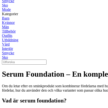
Smycke
Sko
Mode
Kategorier
Barn
Kvinnor
Män
Tillbehör
Outfits
Utbildning
Vård
Interiör
Smycke
Sko
Serum Foundation – En komplet
Om du letar efter en sminkprodukt som kombinerar fördelarna med hud
fördelar, hur du använder den och vilka varianter som passar olika hu
Vad är serum foundation?