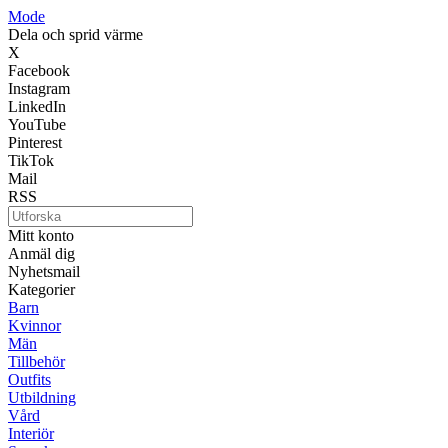
Mode
Dela och sprid värme
X
Facebook
Instagram
LinkedIn
YouTube
Pinterest
TikTok
Mail
RSS
Mitt konto
Anmäl dig
Nyhetsmail
Kategorier
Barn
Kvinnor
Män
Tillbehör
Outfits
Utbildning
Vård
Interiör