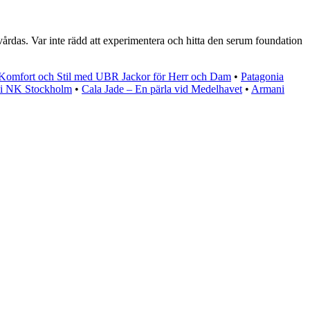
årdas. Var inte rädd att experimentera och hitta den serum foundation
Komfort och Stil med UBR Jackor för Herr och Dam
•
Patagonia
g i NK Stockholm
•
Cala Jade – En pärla vid Medelhavet
•
Armani