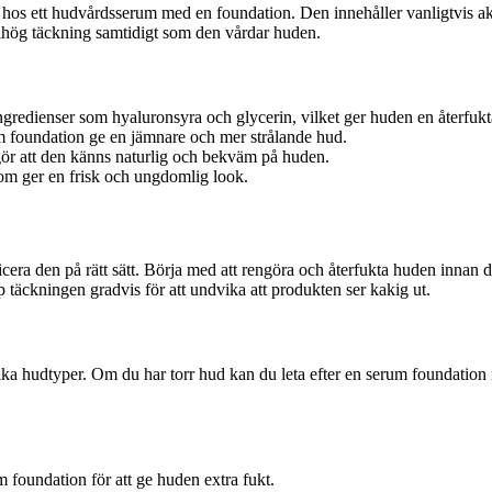
s ett hudvårdsserum med en foundation. Den innehåller vanligtvis akt
delhög täckning samtidigt som den vårdar huden.
gredienser som hyaluronsyra och glycerin, vilket ger huden en återfukt
 foundation ge en jämnare och mer strålande hud.
gör att den känns naturlig och bekväm på huden.
om ger en frisk och ungdomlig look.
applicera den på rätt sätt. Börja med att rengöra och återfukta huden i
 täckningen gradvis för att undvika att produkten ser kakig ut.
lika hudtyper. Om du har torr hud kan du leta efter en serum foundation
foundation för att ge huden extra fukt.