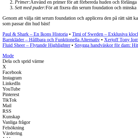
Primer:
Använd en primer för att förbereda huden och förlänga 
Sett med puder:
För att fixera din serum foundation och minska 
Genom att välja rätt serum foundation och applicera den på rätt sätt 
som passar din hud bäst!
Paul & Shark – En Ikons Historia
•
Timi of Sweden – Exklusiva kloc
Barnkläder – Hållbara och Funktionella Alternativ
•
Xerjoff Tony Iom
Fluid Sheer – Flytande Highlighter
•
Snygga handväskor för dam: Hitt
Mode
Dela och sprid värme
X
Facebook
Instagram
LinkedIn
YouTube
Pinterest
TikTok
Mail
RSS
Kunskap
Vanliga frågor
Felsökning
Värdering