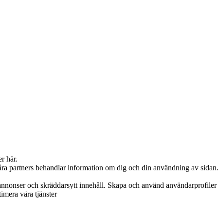
er här.
våra partners behandlar information om dig och din användning av sidan
annonser och skräddarsytt innehåll. Skapa och använd användarprofiler f
timera våra tjänster