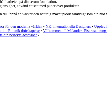
hållbarheten på din serum foundation.
glansighet, använd ett sett med puder över produkten.
kan du uppnå en vacker och naturlig makeuplook samtidigt som din hud v
kor för den moderna världen
•
NK: Internationella Designers
•
Upplev 
mi – En unik doftskapelse
•
Välkommen till Melanders Fiskrestauran
a din perfekta accessoar
•