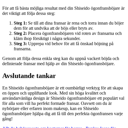
För att få bästa möjliga resultat med din Shiseido ögonfransböjare är
det viktigt att följa dessa steg:
Steg 1:
Se till att dina fransar är rena och torra innan du böjer
dem för att undvika att de böjs eller bryts av.
Steg 2:
Placera ögonfransböjaren vid roten av fransarna och
kläm ihop försiktigt i några sekunder.
Steg 3:
Upprepa vid behov för att få önskad böjning på
fransarna.
Genom att följa dessa enkla steg kan du uppnå vackert böjda och
definierade fransar med hjälp av din Shiseido ögonfransböjare.
Avslutande tankar
En Shiseido ögonfransböjare är ett oumbärligt verktyg för att skapa
en öppen och uppliftande look. Med sin höga kvalitet och
användarvänliga design är Shiseido ögonfransböjare ett populärt val
för alla som vill ha perfekt formade fransar. Oavsett om du är
nybörjare eller erfaren inom makeup, kan en Shiseido
ögonfransböjare hjälpa dig att få till den perfekta ögonfransen varje
gång!