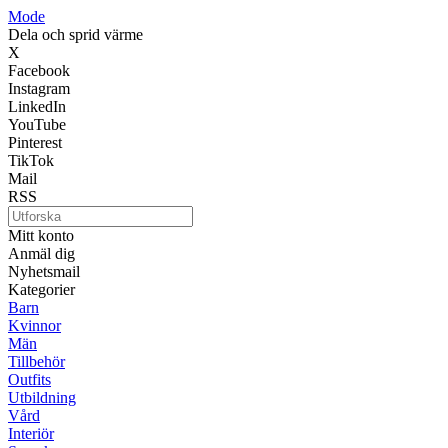
Mode
Dela och sprid värme
X
Facebook
Instagram
LinkedIn
YouTube
Pinterest
TikTok
Mail
RSS
Mitt konto
Anmäl dig
Nyhetsmail
Kategorier
Barn
Kvinnor
Män
Tillbehör
Outfits
Utbildning
Vård
Interiör