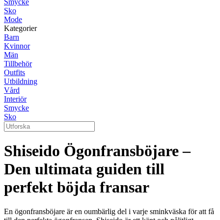
Smycke
Sko
Mode
Kategorier
Barn
Kvinnor
Män
Tillbehör
Outfits
Utbildning
Vård
Interiör
Smycke
Sko
Shiseido Ögonfransböjare –
Den ultimata guiden till
perfekt böjda fransar
En ögonfransböjare är en oumbärlig del i varje sminkväska för att få