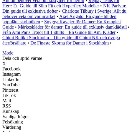
Allt du behöver veta om kostymer för herrar
•
Replay Jeans för
Herr: En Guide till Slim Fit och Hyperflex Modeller
•
NK Parfym:
Din guide till exklusiva dofter
•
Charlotte Tilbury i Sverige: Allt du
behöver veta om varumärket
•
Axel Arigato: En guide till den
populära skobutiken
•
Snygga Kavajer för Damer: En Komplett
Guide
•
Märkeskläder för damer: En guide till exklusiv damklädstil
•
Från Ami Paris Tröjor till T-shirts – En Guide till Ami Kläder
•
Chimi Butik i Stockholm – Din guide till Chimi NK och övriga
återförsäljare
•
De Finaste Skorna för Damer i Stockholm
•
Mode
Dela och sprid värme
X
Facebook
Instagram
LinkedIn
YouTube
Pinterest
TikTok
Mail
RSS
Kunskap
Vanliga frågor
Felsökning
Värdering