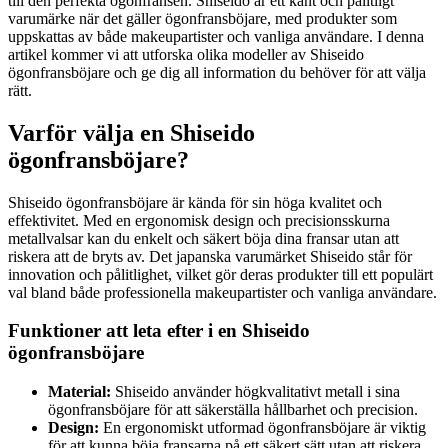
till den perfekta ögonfransen. Shiseido är ett känt och pålitligt
varumärke när det gäller ögonfransböjare, med produkter som
uppskattas av både makeupartister och vanliga användare. I denna
artikel kommer vi att utforska olika modeller av Shiseido
ögonfransböjare och ge dig all information du behöver för att välja
rätt.
Varför välja en Shiseido
ögonfransböjare?
Shiseido ögonfransböjare är kända för sin höga kvalitet och
effektivitet. Med en ergonomisk design och precisionsskurna
metallvalsar kan du enkelt och säkert böja dina fransar utan att
riskera att de bryts av. Det japanska varumärket Shiseido står för
innovation och pålitlighet, vilket gör deras produkter till ett populärt
val bland både professionella makeupartister och vanliga användare.
Funktioner att leta efter i en Shiseido
ögonfransböjare
Material:
Shiseido använder högkvalitativt metall i sina
ögonfransböjare för att säkerställa hållbarhet och precision.
Design:
En ergonomiskt utformad ögonfransböjare är viktig
för att kunna böja fransarna på ett säkert sätt utan att riskera