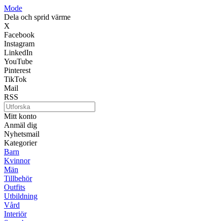
Mode
Dela och sprid värme
X
Facebook
Instagram
LinkedIn
YouTube
Pinterest
TikTok
Mail
RSS
Mitt konto
Anmäl dig
Nyhetsmail
Kategorier
Barn
Kvinnor
Män
Tillbehör
Outfits
Utbildning
Vård
Interiör