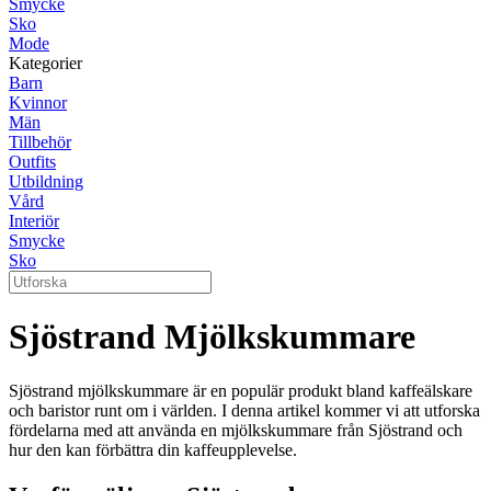
Smycke
Sko
Mode
Kategorier
Barn
Kvinnor
Män
Tillbehör
Outfits
Utbildning
Vård
Interiör
Smycke
Sko
Sjöstrand Mjölkskummare
Sjöstrand mjölkskummare är en populär produkt bland kaffeälskare
och baristor runt om i världen. I denna artikel kommer vi att utforska
fördelarna med att använda en mjölkskummare från Sjöstrand och
hur den kan förbättra din kaffeupplevelse.