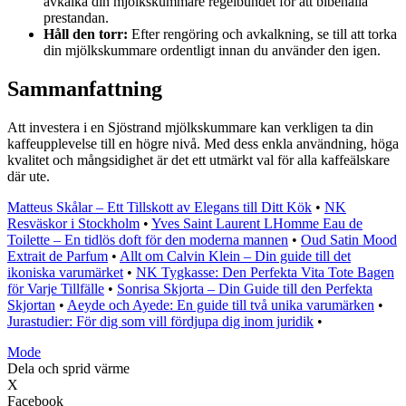
avkalka din mjölkskummare regelbundet för att bibehålla
prestandan.
Håll den torr:
Efter rengöring och avkalkning, se till att torka
din mjölkskummare ordentligt innan du använder den igen.
Sammanfattning
Att investera i en Sjöstrand mjölkskummare kan verkligen ta din
kaffeupplevelse till en högre nivå. Med dess enkla användning, höga
kvalitet och mångsidighet är det ett utmärkt val för alla kaffeälskare
där ute.
Matteus Skålar – Ett Tillskott av Elegans till Ditt Kök
•
NK
Resväskor i Stockholm
•
Yves Saint Laurent LHomme Eau de
Toilette – En tidlös doft för den moderna mannen
•
Oud Satin Mood
Extrait de Parfum
•
Allt om Calvin Klein – Din guide till det
ikoniska varumärket
•
NK Tygkasse: Den Perfekta Vita Tote Bagen
för Varje Tillfälle
•
Sonrisa Skjorta – Din Guide till den Perfekta
Skjortan
•
Aeyde och Ayede: En guide till två unika varumärken
•
Jurastudier: För dig som vill fördjupa dig inom juridik
•
Mode
Dela och sprid värme
X
Facebook