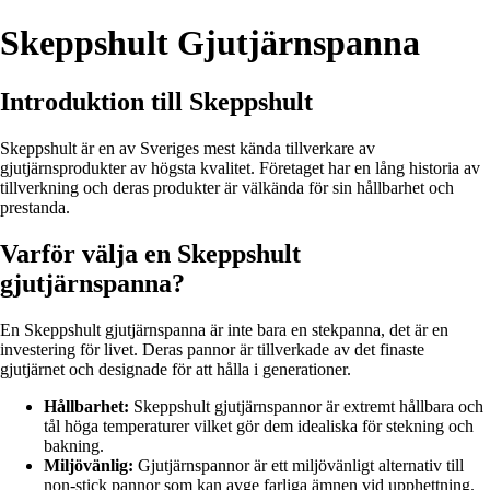
Skeppshult Gjutjärnspanna
Introduktion till Skeppshult
Skeppshult är en av Sveriges mest kända tillverkare av
gjutjärnsprodukter av högsta kvalitet. Företaget har en lång historia av
tillverkning och deras produkter är välkända för sin hållbarhet och
prestanda.
Varför välja en Skeppshult
gjutjärnspanna?
En Skeppshult gjutjärnspanna är inte bara en stekpanna, det är en
investering för livet. Deras pannor är tillverkade av det finaste
gjutjärnet och designade för att hålla i generationer.
Hållbarhet:
Skeppshult gjutjärnspannor är extremt hållbara och
tål höga temperaturer vilket gör dem idealiska för stekning och
bakning.
Miljövänlig:
Gjutjärnspannor är ett miljövänligt alternativ till
non-stick pannor som kan avge farliga ämnen vid upphettning.