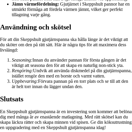
Jämn värmefördelning:
Gjutjärnet i Skeppshult pannor har en
utmärkt förmåga att fördela värmen jämnt, vilket ger perfekt
tillagning varje gång.
Användning och skötsel
För att din Skeppshult gjutjärnspanna ska hålla länge är det viktigt att
du sköter om den på rätt sätt. Här är några tips för att maximera dess
livslängd:
Seasoning:
Innan du använder pannan för första gången är det
viktigt att seasona den för att skapa en naturlig non-stick yta.
Rengöring:
Undvik att använda diskmedel på din gjutjärnspanna,
istället rengör den med en borste och varmt vatten.
Uppbevaring:
Förvara pannan på en torr plats och se till att den
är helt torr innan du lägger undan den.
Slutsats
En Skeppshult gjutjärnspanna är en investering som kommer att belöna
dig med många år av enastående matlagning. Med rätt skötsel kan du
skapa läckra rätter och skapa minnen vid spisen. Ge din köksutrustning
en uppgradering med en Skeppshult gjutjärnspanna idag!