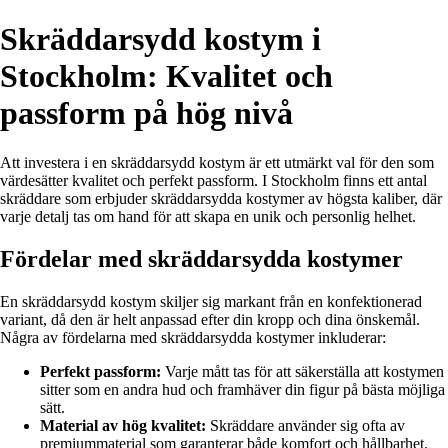
Skräddarsydd kostym i
Stockholm: Kvalitet och
passform på hög nivå
Att investera i en skräddarsydd kostym är ett utmärkt val för den som
värdesätter kvalitet och perfekt passform. I Stockholm finns ett antal
skräddare som erbjuder skräddarsydda kostymer av högsta kaliber, där
varje detalj tas om hand för att skapa en unik och personlig helhet.
Fördelar med skräddarsydda kostymer
En skräddarsydd kostym skiljer sig markant från en konfektionerad
variant, då den är helt anpassad efter din kropp och dina önskemål.
Några av fördelarna med skräddarsydda kostymer inkluderar:
Perfekt passform:
Varje mått tas för att säkerställa att kostymen
sitter som en andra hud och framhäver din figur på bästa möjliga
sätt.
Material av hög kvalitet:
Skräddare använder sig ofta av
premiummaterial som garanterar både komfort och hållbarhet.