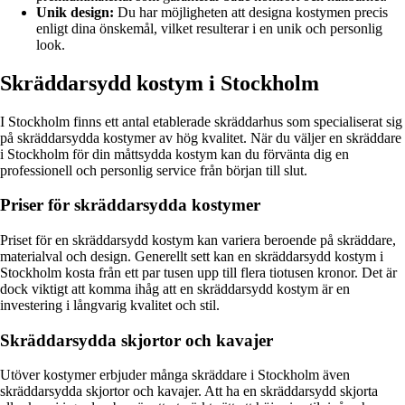
Unik design:
Du har möjligheten att designa kostymen precis
enligt dina önskemål, vilket resulterar i en unik och personlig
look.
Skräddarsydd kostym i Stockholm
I Stockholm finns ett antal etablerade skräddarhus som specialiserat sig
på skräddarsydda kostymer av hög kvalitet. När du väljer en skräddare
i Stockholm för din måttsydda kostym kan du förvänta dig en
professionell och personlig service från början till slut.
Priser för skräddarsydda kostymer
Priset för en skräddarsydd kostym kan variera beroende på skräddare,
materialval och design. Generellt sett kan en skräddarsydd kostym i
Stockholm kosta från ett par tusen upp till flera tiotusen kronor. Det är
dock viktigt att komma ihåg att en skräddarsydd kostym är en
investering i långvarig kvalitet och stil.
Skräddarsydda skjortor och kavajer
Utöver kostymer erbjuder många skräddare i Stockholm även
skräddarsydda skjortor och kavajer. Att ha en skräddarsydd skjorta