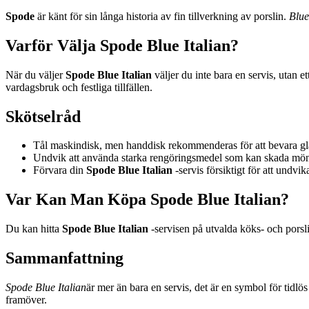
Spode
är känt för sin långa historia av fin tillverkning av porslin.
Blue
Varför Välja Spode Blue Italian?
När du väljer
Spode Blue Italian
väljer du inte bara en servis, utan e
vardagsbruk och festliga tillfällen.
Skötselråd
Tål maskindisk, men handdisk rekommenderas för att bevara gla
Undvik att använda starka rengöringsmedel som kan skada möns
Förvara din
Spode Blue Italian
-servis försiktigt för att undvi
Var Kan Man Köpa Spode Blue Italian?
Du kan hitta
Spode Blue Italian
-servisen på utvalda köks- och porslin
Sammanfattning
Spode Blue Italian
är mer än bara en servis, det är en symbol för tidlö
framöver.