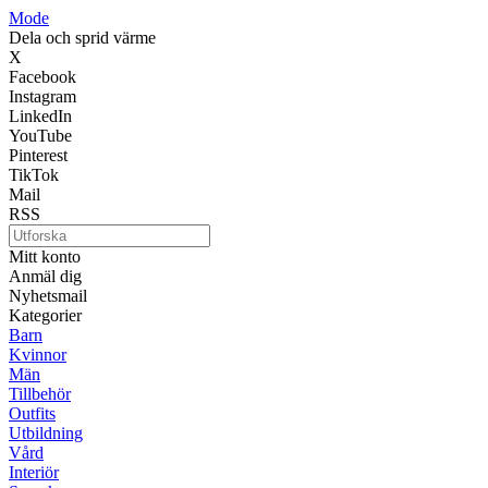
Mode
Dela och sprid värme
X
Facebook
Instagram
LinkedIn
YouTube
Pinterest
TikTok
Mail
RSS
Mitt konto
Anmäl dig
Nyhetsmail
Kategorier
Barn
Kvinnor
Män
Tillbehör
Outfits
Utbildning
Vård
Interiör