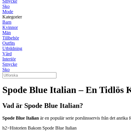
Smycke
Sko
Mode
Kategorier
Barn
Kvinnor
Män
Tillbehör
Outfits
Utbildning
Vård
Interiör
Smycke
Sko
Spode Blue Italian – En Tidlös 
Vad är Spode Blue Italian?
Spode Blue Italian
är en populär serie porslinsservis från det anrika 
h2>Historien Bakom Spode Blue Italian