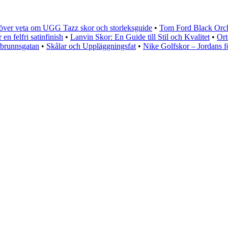
höver veta om UGG Tazz skor och storleksguide
•
Tom Ford Black Orch
en felfri satinfinish
•
Lanvin Skor: En Guide till Stil och Kvalitet
•
Ort
rbrunnsgatan
•
Skålar och Uppläggningsfat
•
Nike Golfskor – Jordans f