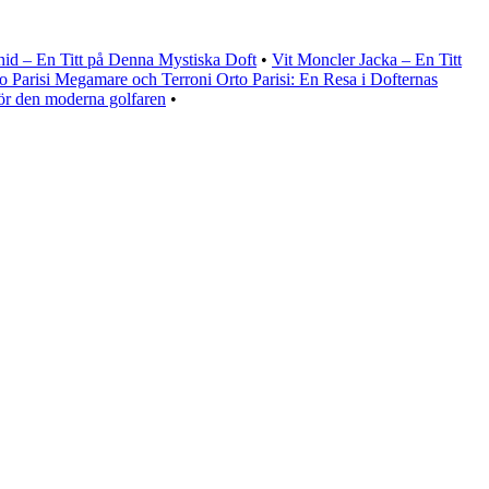
id – En Titt på Denna Mystiska Doft
•
Vit Moncler Jacka – En Titt
o Parisi Megamare och Terroni Orto Parisi: En Resa i Dofternas
ör den moderna golfaren
•