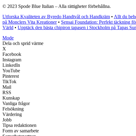
© 2023 Spode Blue Italian – Alla rättigheter förbehållna.
Utforska Kvaliteten av Byredo Handtvål och Handkräm
•
Allt du be
på Monclers Vita Kreationer
•
Sensai Foundation: Perfekt täckning för 
Värld
•
Upptäck den bästa chipiron tapasen i Stockholm på Tapas Su
Mode
Dela och sprid värme
X
Facebook
Instagram
LinkedIn
YouTube
Pinterest
TikTok
Mail
RSS
Kunskap
Vanliga frågor
Felsökning
Värdering
Jobb
Tipsa redaktionen
Form av samarbete