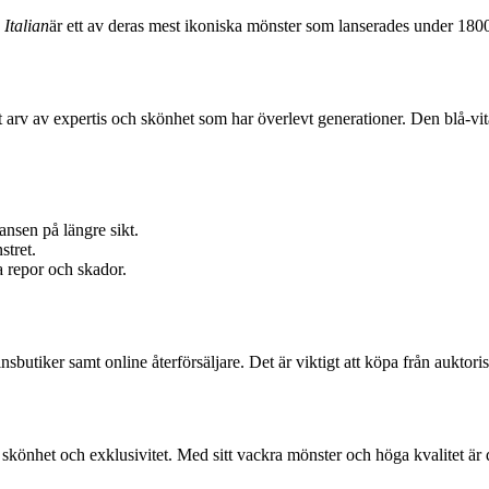
 Italian
är ett av deras mest ikoniska mönster som lanserades under 180
tt arv av expertis och skönhet som har överlevt generationer. Den blå-vi
nsen på längre sikt.
tret.
ka repor och skador.
sbutiker samt online återförsäljare. Det är viktigt att köpa från auktoris
s skönhet och exklusivitet. Med sitt vackra mönster och höga kvalitet är