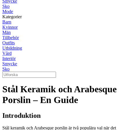
Smycke
Sko
Mode
Kategorier
Barn
Kvinnor
Män
Tillbehör
Outfits
Utbildning
Vård
Interiör
Smycke
Sko
Stål Keramik och Arabesque
Porslin – En Guide
Introduktion
Stål keramik och Arabesque porslin är två populära val när det