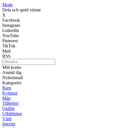
Mode
Dela och sprid värme
X
Facebook
Instagram
LinkedIn
YouTube
Pinterest
TikTok
Mail
RSS
Mitt konto
Anmäl dig
Nyhetsmail
Kategorier
Barn
Kvinnor
Män
Tillbehör
Outfits
Utbildning
Vård
Interiör