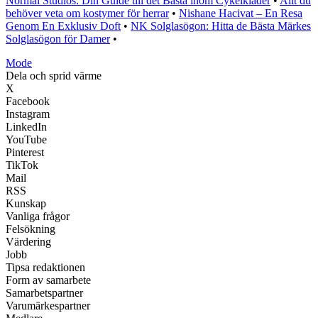
Normal Studios: Din Guide till det Bästa inom Cykelkläder
•
Allt du
behöver veta om kostymer för herrar
•
Nishane Hacivat – En Resa
Genom En Exklusiv Doft
•
NK Solglasögon: Hitta de Bästa Märkes
Solglasögon för Damer
•
Mode
Dela och sprid värme
X
Facebook
Instagram
LinkedIn
YouTube
Pinterest
TikTok
Mail
RSS
Kunskap
Vanliga frågor
Felsökning
Värdering
Jobb
Tipsa redaktionen
Form av samarbete
Samarbetspartner
Varumärkespartner