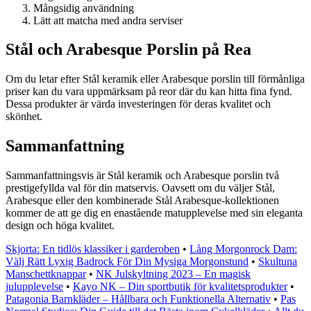
Mångsidig användning
Lätt att matcha med andra serviser
Stål och Arabesque Porslin på Rea
Om du letar efter Stål keramik eller Arabesque porslin till förmånliga
priser kan du vara uppmärksam på reor där du kan hitta fina fynd.
Dessa produkter är värda investeringen för deras kvalitet och
skönhet.
Sammanfattning
Sammanfattningsvis är Stål keramik och Arabesque porslin två
prestigefyllda val för din matservis. Oavsett om du väljer Stål,
Arabesque eller den kombinerade Stål Arabesque-kollektionen
kommer de att ge dig en enastående matupplevelse med sin eleganta
design och höga kvalitet.
Skjorta: En tidlös klassiker i garderoben
•
Lång Morgonrock Dam:
Välj Rätt Lyxig Badrock För Din Mysiga Morgonstund
•
Skultuna
Manschettknappar
•
NK Julskyltning 2023 – En magisk
julupplevelse
•
Kayo NK – Din sportbutik för kvalitetsprodukter
•
Patagonia Barnkläder – Hållbara och Funktionella Alternativ
•
Pas