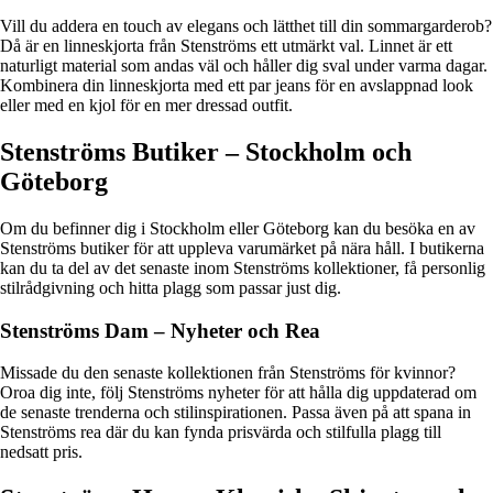
Vill du addera en touch av elegans och lätthet till din sommargarderob?
Då är en linneskjorta från Stenströms ett utmärkt val. Linnet är ett
naturligt material som andas väl och håller dig sval under varma dagar.
Kombinera din linneskjorta med ett par jeans för en avslappnad look
eller med en kjol för en mer dressad outfit.
Stenströms Butiker – Stockholm och
Göteborg
Om du befinner dig i Stockholm eller Göteborg kan du besöka en av
Stenströms butiker för att uppleva varumärket på nära håll. I butikerna
kan du ta del av det senaste inom Stenströms kollektioner, få personlig
stilrådgivning och hitta plagg som passar just dig.
Stenströms Dam – Nyheter och Rea
Missade du den senaste kollektionen från Stenströms för kvinnor?
Oroa dig inte, följ Stenströms nyheter för att hålla dig uppdaterad om
de senaste trenderna och stilinspirationen. Passa även på att spana in
Stenströms rea där du kan fynda prisvärda och stilfulla plagg till
nedsatt pris.