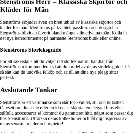
Stenströms Herr – Klassiska Skjortor och
Kläder för Män
Stenströms erbjuder även ett brett utbud av klassiska skjortor och
kläder för män. Med fokus på kvalitet, passform och design har
Stenströms blivit en favorit bland många stilmedvetna män. Kolla in
det nya herrsortimentet på närmaste Stenströms butik eller online.
Stenströms Storleksguide
För att säkerställa att du väljer rätt storlek när du handlar från
Stenströms rekommenderar vi att du tar del av deras storleksguide. På
så sätt kan du undvika felköp och se till att dina nya plagg sitter
perfekt.
Avslutande Tankar
Stenströms är ett varumärke som står för kvalitet, stil och tidlöshet.
Oavsett om du är ute efter en klassisk skjorta, en elegant blus eller
stilfulla accessoarer så kommer du garanterat hitta något som passar dig
hos Stenströms. Utforska deras kollektioner och låt dig inspireras av
deras senaste trender och nyheter!