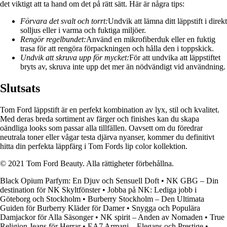
det viktigt att ta hand om det på rätt sätt. Här är några tips:
Förvara det svalt och torrt:
Undvik att lämna ditt läppstift i direkt
solljus eller i varma och fuktiga miljöer.
Rengör regelbundet:
Använd en mikrofiberduk eller en fuktig
trasa för att rengöra förpackningen och hålla den i toppskick.
Undvik att skruva upp för mycket:
För att undvika att läppstiftet
bryts av, skruva inte upp det mer än nödvändigt vid användning.
Slutsats
Tom Ford läppstift är en perfekt kombination av lyx, stil och kvalitet.
Med deras breda sortiment av färger och finishes kan du skapa
oändliga looks som passar alla tillfällen. Oavsett om du föredrar
neutrala toner eller vågar testa djärva nyanser, kommer du definitivt
hitta din perfekta läppfärg i Tom Fords lip color kollektion.
© 2021 Tom Ford Beauty. Alla rättigheter förbehållna.
Black Opium Parfym: En Djuv och Sensuell Doft
•
NK GBG – Din
destination för NK Skyltfönster
•
Jobba på NK: Lediga jobb i
Göteborg och Stockholm
•
Burberry Stockholm – Den Ultimata
Guiden för Burberry Kläder för Damer
•
Snygga och Populära
Damjackor för Alla Säsonger
•
NK spirit – Anden av Nomaden
•
True
Religion Jeans för Herrar
•
EA7 Armani – Elegans och Prestige
•