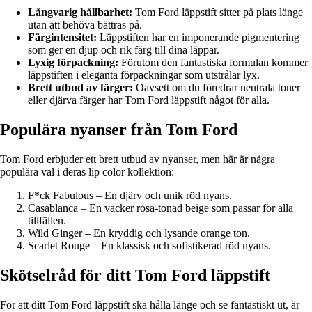
Långvarig hållbarhet:
Tom Ford läppstift sitter på plats länge
utan att behöva bättras på.
Färgintensitet:
Läppstiften har en imponerande pigmentering
som ger en djup och rik färg till dina läppar.
Lyxig förpackning:
Förutom den fantastiska formulan kommer
läppstiften i eleganta förpackningar som utstrålar lyx.
Brett utbud av färger:
Oavsett om du föredrar neutrala toner
eller djärva färger har Tom Ford läppstift något för alla.
Populära nyanser från Tom Ford
Tom Ford erbjuder ett brett utbud av nyanser, men här är några
populära val i deras lip color kollektion:
F*ck Fabulous – En djärv och unik röd nyans.
Casablanca – En vacker rosa-tonad beige som passar för alla
tillfällen.
Wild Ginger – En kryddig och lysande orange ton.
Scarlet Rouge – En klassisk och sofistikerad röd nyans.
Skötselråd för ditt Tom Ford läppstift
För att ditt Tom Ford läppstift ska hålla länge och se fantastiskt ut, är