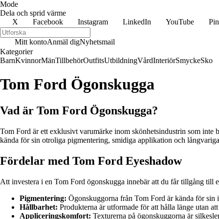
Mode
Dela och sprid värme
X
Facebook
Instagram
LinkedIn
YouTube
Pin
Mitt konto
Anmäl dig
Nyhetsmail
Kategorier
Barn
Kvinnor
Män
Tillbehör
Outfits
Utbildning
Vård
Interiör
Smycke
Sko
Tom Ford Ögonskugga
Vad är Tom Ford Ögonskugga?
Tom Ford är ett exklusivt varumärke inom skönhetsindustrin som inte 
kända för sin otroliga pigmentering, smidiga applikation och långvariga 
Fördelar med Tom Ford Eyeshadow
Att investera i en Tom Ford ögonskugga innebär att du får tillgång till
Pigmentering:
Ögonskuggorna från Tom Ford är kända för sin i
Hållbarhet:
Produkterna är utformade för att hålla länge utan att 
Appliceringskomfort:
Texturerna på ögonskuggorna är silkeslena