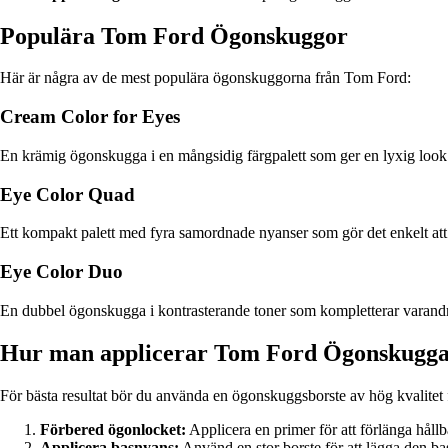
Populära Tom Ford Ögonskuggor
Här är några av de mest populära ögonskuggorna från Tom Ford:
Cream Color for Eyes
En krämig ögonskugga i en mångsidig färgpalett som ger en lyxig look
Eye Color Quad
Ett kompakt palett med fyra samordnade nyanser som gör det enkelt att 
Eye Color Duo
En dubbel ögonskugga i kontrasterande toner som kompletterar varandr
Hur man applicerar Tom Ford Ögonskugg
För bästa resultat bör du använda en ögonskuggsborste av hög kvalitet 
Förbered ögonlocket:
Applicera en primer för att förlänga hållb
Applicera basnyans:
Använd en stor borste för att lägga den ba