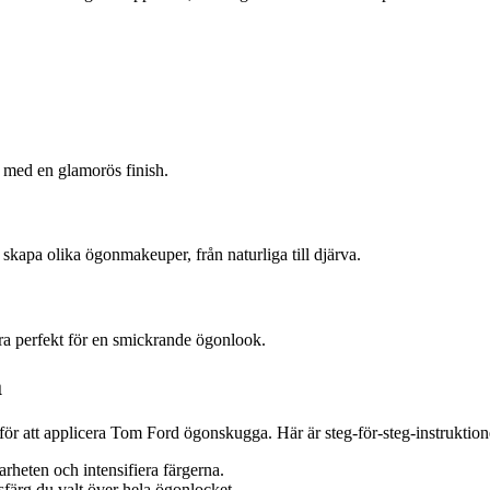
 med en glamorös finish.
skapa olika ögonmakeuper, från naturliga till djärva.
a perfekt för en smickrande ögonlook.
a
för att applicera Tom Ford ögonskugga. Här är steg-för-steg-instruktion
arheten och intensifiera färgerna.
sfärg du valt över hela ögonlocket.