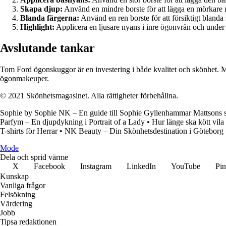
Skapa djup:
Använd en mindre borste för att lägga en mörkare n
Blanda färgerna:
Använd en ren borste för att försiktigt bland
Highlight:
Applicera en ljusare nyans i inre ögonvrån och under 
Avslutande tankar
Tom Ford ögonskuggor är en investering i både kvalitet och skönhet. M
ögonmakeuper.
© 2021 Skönhetsmagasinet. Alla rättigheter förbehållna.
Sophie by Sophie NK – En guide till Sophie Gyllenhammar Mattsons 
Parfym – En djupdykning i Portrait of a Lady
•
Hur länge ska kött vila 
T-shirts för Herrar
•
NK Beauty – Din Skönhetsdestination i Göteborg
Mode
Dela och sprid värme
X
Facebook
Instagram
LinkedIn
YouTube
Pin
Kunskap
Vanliga frågor
Felsökning
Värdering
Jobb
Tipsa redaktionen