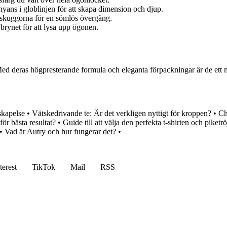
yans i globlinjen för att skapa dimension och djup.
a skuggorna för en sömlös övergång.
brynet för att lysa upp ögonen.
ed deras högpresterande formula och eleganta förpackningar är de ett m
skapelse
•
Vätskedrivande te: Är det verkligen nyttigt för kroppen?
•
Ch
för bästa resultat?
•
Guide till att välja den perfekta t-shirten och piketrö
•
Vad är Autry och hur fungerar det?
•
terest
TikTok
Mail
RSS