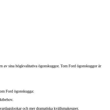
ven av sina högkvalitativa ögonskuggor. Tom Ford ögonskuggor är
ja Tom Ford ögonskugga:
uktbehov.
la vardagslookar och mer dramatiska kvällsmakeuper.