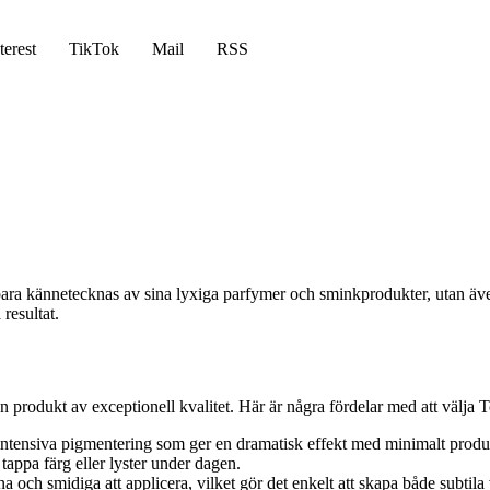
terest
TikTok
Mail
RSS
bara kännetecknas av sina lyxiga parfymer och sminkprodukter, utan ä
resultat.
 en produkt av exceptionell kvalitet. Här är några fördelar med att väl
ntensiva pigmentering som ger en dramatisk effekt med minimalt prod
tappa färg eller lyster under dagen.
 och smidiga att applicera, vilket gör det enkelt att skapa både subti