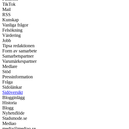
TikTok
Mail
RSS
Kunskap
Vanliga frågor
Felsökning
Värdering
Jobb
Tipsa redaktionen
Form av samarbete
Samarbetspartner
Varumärkespartner
Medlare
Stöd
Pressinformation
Fråga
Sidolänkar
Sidöversikt
Blogginlägg
Historia
Blogg
Nyhetsflöde
Stadsmode.se
Mediao
media@mediao.se