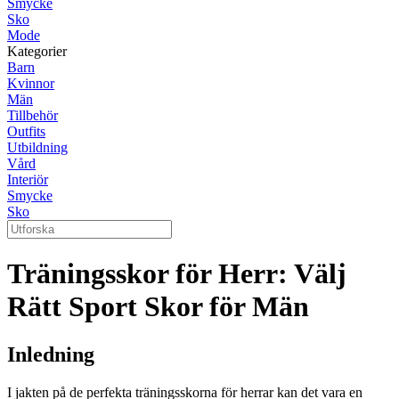
Smycke
Sko
Mode
Kategorier
Barn
Kvinnor
Män
Tillbehör
Outfits
Utbildning
Vård
Interiör
Smycke
Sko
Träningsskor för Herr: Välj
Rätt Sport Skor för Män
Inledning
I jakten på de perfekta träningsskorna för herrar kan det vara en