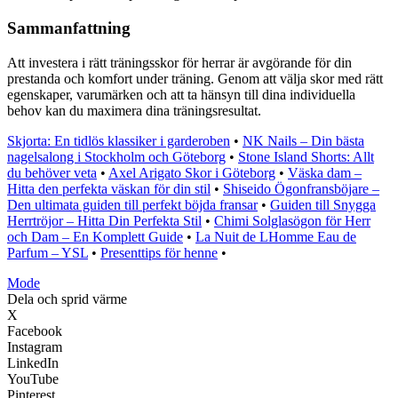
Sammanfattning
Att investera i rätt träningsskor för herrar är avgörande för din
prestanda och komfort under träning. Genom att välja skor med rätt
egenskaper, varumärken och att ta hänsyn till dina individuella
behov kan du maximera dina träningsresultat.
Skjorta: En tidlös klassiker i garderoben
•
NK Nails – Din bästa
nagelsalong i Stockholm och Göteborg
•
Stone Island Shorts: Allt
du behöver veta
•
Axel Arigato Skor i Göteborg
•
Väska dam –
Hitta den perfekta väskan för din stil
•
Shiseido Ögonfransböjare –
Den ultimata guiden till perfekt böjda fransar
•
Guiden till Snygga
Herrtröjor – Hitta Din Perfekta Stil
•
Chimi Solglasögon för Herr
och Dam – En Komplett Guide
•
La Nuit de LHomme Eau de
Parfum – YSL
•
Presenttips för henne
•
Mode
Dela och sprid värme
X
Facebook
Instagram
LinkedIn
YouTube
Pinterest