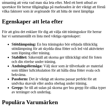
utmaning att veta vad man ska leta efter. Med ett brett utbud av
sportskor för herrar tillgängliga på marknaden är det viktigt att förstå
vilka faktorer som är avgörande för att hitta de mest lämpliga
Egenskaper att leta efter
För att göra det enklare för dig att välja rätt träningsskor för herrar
har vi sammanställt en lista med viktiga egenskaper:
Stötdämpning:
En bra träningsko bör erbjuda tillräcklig
stötdämpning för att skydda dina fötter och led vid aktiviteter
som löpning eller träning.
Stabilitet:
Säkerställ att skorna ger tillräckligt stöd för foten
och din rörelse under träning.
Andningsförmåga:
Välj skor som är tillverkade av material
som tillåter luftcirkulation för att hålla dina fötter svala och
bekväma.
Passform:
Det är viktigt att skorna passar perfekt för att
undvika skavsår eller andra obehag under träning.
Grepp:
Se till att sulan på skorna ger bra grepp för olika typer
av terränger och underlag.
Populära Varumärken