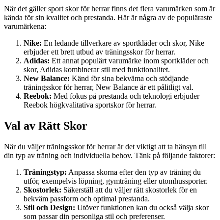
När det gäller sport skor för herrar finns det flera varumärken som är
kända för sin kvalitet och prestanda. Här är några av de populäraste
varumärkena:
Nike:
En ledande tillverkare av sportkläder och skor, Nike
erbjuder ett brett utbud av träningsskor för herrar.
Adidas:
Ett annat populärt varumärke inom sportkläder och
skor, Adidas kombinerar stil med funktionalitet.
New Balance:
Känd för sina bekväma och stödjande
träningsskor för herrar, New Balance är ett pålitligt val.
Reebok:
Med fokus på prestanda och teknologi erbjuder
Reebok högkvalitativa sportskor för herrar.
Val av Rätt Skor
När du väljer träningsskor för herrar är det viktigt att ta hänsyn till
din typ av träning och individuella behov. Tänk på följande faktorer:
Träningstyp:
Anpassa skorna efter den typ av träning du
utför, exempelvis löpning, gymträning eller utomhussporter.
Skostorlek:
Säkerställ att du väljer rätt skostorlek för en
bekväm passform och optimal prestanda.
Stil och Design:
Utöver funktionen kan du också välja skor
som passar din personliga stil och preferenser.