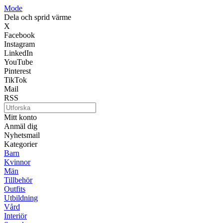
Mode
Dela och sprid värme
X
Facebook
Instagram
LinkedIn
YouTube
Pinterest
TikTok
Mail
RSS
Mitt konto
Anmäl dig
Nyhetsmail
Kategorier
Barn
Kvinnor
Män
Tillbehör
Outfits
Utbildning
Vård
Interiör