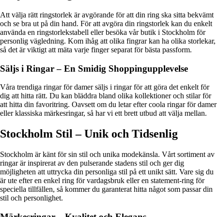
Att välja rätt ringstorlek är avgörande för att din ring ska sitta bekvämt
och se bra ut på din hand. För att avgöra din ringstorlek kan du enkelt
använda en ringstorlekstabell eller besöka vår butik i Stockholm för
personlig vägledning. Kom ihåg att olika fingrar kan ha olika storlekar,
så det är viktigt att mäta varje finger separat för bästa passform.
Säljs i Ringar – En Smidig Shoppingupplevelse
Våra trendiga ringar för damer säljs i ringar för att göra det enkelt för
dig att hitta rätt. Du kan bläddra bland olika kollektioner och stilar för
att hitta din favoritring. Oavsett om du letar efter coola ringar för damer
eller klassiska märkesringar, så har vi ett brett utbud att välja mellan.
Stockholm Stil – Unik och Tidsenlig
Stockholm är känt för sin stil och unika modekänsla. Vårt sortiment av
ringar är inspirerat av den pulserande stadens stil och ger dig
möjligheten att uttrycka din personliga stil på ett unikt sätt. Vare sig du
är ute efter en enkel ring för vardagsbruk eller en statement-ring för
speciella tillfällen, så kommer du garanterat hitta något som passar din
stil och personlighet.
Märkesringar – Kvalitet och Elegans