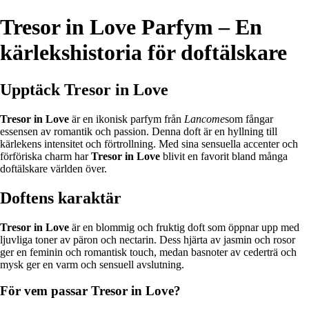
Tresor in Love Parfym – En
kärlekshistoria för doftälskare
Upptäck Tresor in Love
Tresor in Love
är en ikonisk parfym från
Lancome
som fångar
essensen av romantik och passion. Denna doft är en hyllning till
kärlekens intensitet och förtrollning. Med sina sensuella accenter och
förföriska charm har
Tresor in Love
blivit en favorit bland många
doftälskare världen över.
Doftens karaktär
Tresor in Love
är en blommig och fruktig doft som öppnar upp med
ljuvliga toner av päron och nectarin. Dess hjärta av jasmin och rosor
ger en feminin och romantisk touch, medan basnoter av cederträ och
mysk ger en varm och sensuell avslutning.
För vem passar Tresor in Love?