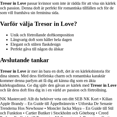
Tresor in Love
passar kvinnor som inte är rädda för att visa sin kärlek
och passion. Denna doft är perfekt för romantiska tillfällen och för de
som vill framhäva sin feminina sida.
Varför välja Tresor in Love?
Unik och förtrollande doftkomposition
Långvarig doft som håller hela dagen
Elegant och stilren flaskdesign
Perfekt gåva till någon du älskar
Avslutande tankar
Tresor in Love
är mer än bara en doft, det är en kärlekshistoria för
dina sinnen. Med dess förföriska charm och romantiska karaktär
kommer denna parfym att få dig att känna dig som en äkta
kärleksgudinna. Ge dig själv den gåvan av kärlek med
Tresor in Love
och låt dess doft föra dig in i en värld av passion och förtrollning.
NK Mastercard: Allt du behöver veta om ditt SEB NK Kort
•
Kilian
Apple Brandy – En Guide till Äppelbrännvin
•
Utforska De Senaste
Trenderna Hos Newhouse
•
Moncler Jacka Maya – En Guide till Stil
och Funktion
•
Cartier Butiker i Stockholm och Göteborg
•
Creed