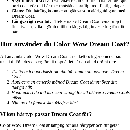
Skydd mot fukt:
Den vattenavstötande formeln håller fuktighet
borta och gör ditt hår mer motståndskraftigt mot fuktiga dagar.
Glans:
Din hårfärg kommer att glänsa som aldrig tidigare med
Dream Coat.
Långvarigt resultat:
Effekterna av Dream Coat varar upp till
flera tvättar, vilket gör den till en långsiktig investering för ditt
hår.
Hur använder du Color Wow Dream Coat?
Att använda Color Wow Dream Coat är enkelt och ger omedelbara
resultat. Följ dessa steg för att uppnå det hår du alltid drömt om:
Tvätta och handdukstorka ditt hår innan du använder Dream
Coat.
Applicera en generös mängd Dream Coat jämnt över ditt
fuktiga hår.
Föna och styla ditt hår som vanligt för att aktivera Dream Coats
effekt.
Njut av ditt fantastiska, frizzfria hår!
Vilken hårtyp passar Dream Coat för?
Color Wow Dream Coat är lämplig för alla hårtyper och fungerar