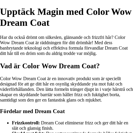
Upptäck Magin med Color Wow
Dream Coat
Har du också drömt om silkeslen, glänsande och frizzfri hår? Color
Wow Dream Coat är räddningen för ditt drömhår! Med dess
banbrytande teknologi och effektiva formula förvandlar Dream Coat
ditt hår till en dröm som du aldrig trodde var möjlig.
Vad är Color Wow Dream Coat?
Color Wow Dream Coat är en innovativ produkt som är speciellt
designad för att ge ditt hår en osynlig skyddande yta mot fukt och
väderförhållanden. Den lätta formeln tränger djupt in i varje hårstrå och
skapar en skyddande barriär som håller frizz och fuktighet borta,
samtidigt som den ger en fantastisk glans och mjukhet.
Fördelar med Dream Coat
Frizzkontroll:
Dream Coat eliminerar frizz och ger ditt hår en
slät och glansig finish.