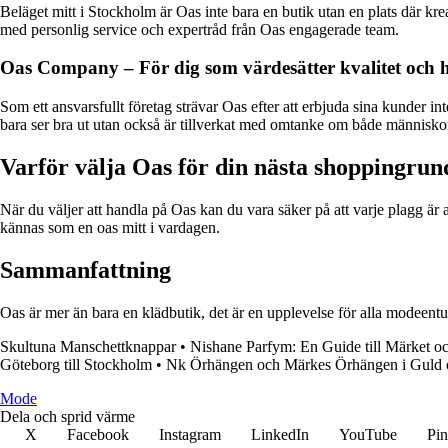
Beläget mitt i Stockholm är Oas inte bara en butik utan en plats där kre
med personlig service och expertråd från Oas engagerade team.
Oas Company – För dig som värdesätter kvalitet och h
Som ett ansvarsfullt företag strävar Oas efter att erbjuda sina kunder i
bara ser bra ut utan också är tillverkat med omtanke om både människo
Varför välja Oas för din nästa shoppingrun
När du väljer att handla på Oas kan du vara säker på att varje plagg är
kännas som en oas mitt i vardagen.
Sammanfattning
Oas är mer än bara en klädbutik, det är en upplevelse för alla modeentus
Skultuna Manschettknappar
•
Nishane Parfym: En Guide till Märket oc
Göteborg till Stockholm
•
Nk Örhängen och Märkes Örhängen i Guld o
Mode
Dela och sprid värme
X
Facebook
Instagram
LinkedIn
YouTube
Pin