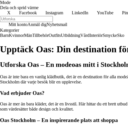
Mode
Dela och sprid värme
X
Facebook
Instagram
LinkedIn
YouTube
Pin
Mitt konto
Anmäl dig
Nyhetsmail
Kategorier
Barn
Kvinnor
Män
Tillbehör
Outfits
Utbildning
Vård
Interiör
Smycke
Sko
Upptäck Oas: Din destination för 
Utforska Oas – En modeoas mitt i Stockho
Oas är inte bara en vanlig klädbutik, det är en destination för alla mo
Stockholm där varje besök blir en upplevelse.
Vad erbjuder Oas?
Oas är mer än bara kläder, det är en livsstil. Här hittar du ett brett u
som värdesätter både design och kvalitet.
Oas Stockholm – En inspirerande plats att shoppa