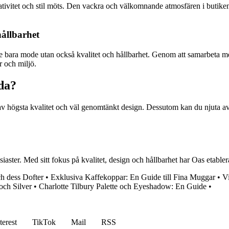
ativitet och stil möts. Den vackra och välkomnande atmosfären i butiken 
ållbarhet
nte bara mode utan också kvalitet och hållbarhet. Genom att samarbeta me
r och miljö.
da?
 av högsta kvalitet och väl genomtänkt design. Dessutom kan du njuta av
iaster. Med sitt fokus på kvalitet, design och hållbarhet har Oas etable
h dess Dofter
•
Exklusiva Kaffekoppar: En Guide till Fina Muggar
•
V
ch Silver
•
Charlotte Tilbury Palette och Eyeshadow: En Guide
•
terest
TikTok
Mail
RSS