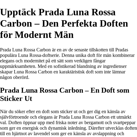
Upptäck Prada Luna Rossa
Carbon – Den Perfekta Doften
för Modernt Män
Prada Luna Rossa Carbon är en av de senaste tillskotten till Pradas
populära Luna Rossa-doftserie. Denna unika doft för män kombinerar
elegans och modernitet på ett sätt som verkligen fångar
uppmärksamheten. Med en sofistikerad blandning av ingredienser
skapar Luna Rossa Carbon en karaktäristisk doft som inte lämnar
någon oberörd.
Prada Luna Rossa Carbon – En Doft som
Sticker Ut
När du söker efter en doft som sticker ut och ger dig en känsla av
självförtroende och elegans är Prada Luna Rossa Carbon ett utmärkt
val. Doften öppnar upp med friska noter av bergamott och svartpeppar
som ger en energisk och dynamisk inledning. Därefter utvecklas doften
till en hjärtnot av lavendel som ger en känsla av avslappning och