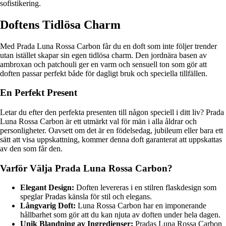
sofistikering.
Doftens Tidlösa Charm
Med Prada Luna Rossa Carbon får du en doft som inte följer trender
utan istället skapar sin egen tidlösa charm. Den jordnära basen av
ambroxan och patchouli ger en varm och sensuell ton som gör att
doften passar perfekt både för dagligt bruk och speciella tillfällen.
En Perfekt Present
Letar du efter den perfekta presenten till någon speciell i ditt liv? Prada
Luna Rossa Carbon är ett utmärkt val för män i alla åldrar och
personligheter. Oavsett om det är en födelsedag, jubileum eller bara ett
sätt att visa uppskattning, kommer denna doft garanterat att uppskattas
av den som får den.
Varför Välja Prada Luna Rossa Carbon?
Elegant Design:
Doften levereras i en stilren flaskdesign som
speglar Pradas känsla för stil och elegans.
Långvarig Doft:
Luna Rossa Carbon har en imponerande
hållbarhet som gör att du kan njuta av doften under hela dagen.
Unik Blandning av Ingredienser:
Pradas Luna Rossa Carbon