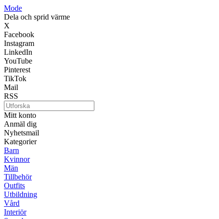
Mode
Dela och sprid värme
X
Facebook
Instagram
LinkedIn
YouTube
Pinterest
TikTok
Mail
RSS
Mitt konto
Anmäl dig
Nyhetsmail
Kategorier
Barn
Kvinnor
Män
Tillbehör
Outfits
Utbildning
Vård
Interiör