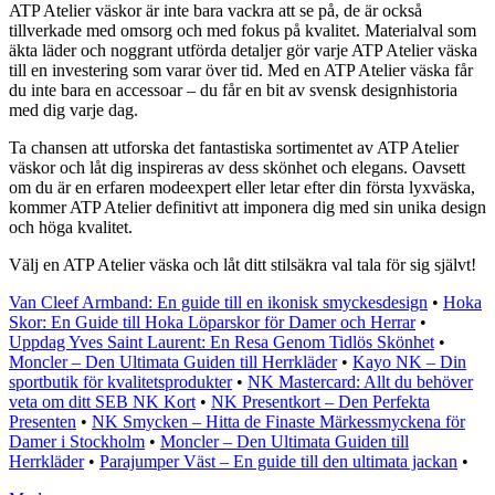
ATP Atelier väskor är inte bara vackra att se på, de är också
tillverkade med omsorg och med fokus på kvalitet. Materialval som
äkta läder och noggrant utförda detaljer gör varje ATP Atelier väska
till en investering som varar över tid. Med en ATP Atelier väska får
du inte bara en accessoar – du får en bit av svensk designhistoria
med dig varje dag.
Ta chansen att utforska det fantastiska sortimentet av ATP Atelier
väskor och låt dig inspireras av dess skönhet och elegans. Oavsett
om du är en erfaren modeexpert eller letar efter din första lyxväska,
kommer ATP Atelier definitivt att imponera dig med sin unika design
och höga kvalitet.
Välj en ATP Atelier väska och låt ditt stilsäkra val tala för sig självt!
Van Cleef Armband: En guide till en ikonisk smyckesdesign
•
Hoka
Skor: En Guide till Hoka Löparskor för Damer och Herrar
•
Uppdag Yves Saint Laurent: En Resa Genom Tidlös Skönhet
•
Moncler – Den Ultimata Guiden till Herrkläder
•
Kayo NK – Din
sportbutik för kvalitetsprodukter
•
NK Mastercard: Allt du behöver
veta om ditt SEB NK Kort
•
NK Presentkort – Den Perfekta
Presenten
•
NK Smycken – Hitta de Finaste Märkessmyckena för
Damer i Stockholm
•
Moncler – Den Ultimata Guiden till
Herrkläder
•
Parajumper Väst – En guide till den ultimata jackan
•