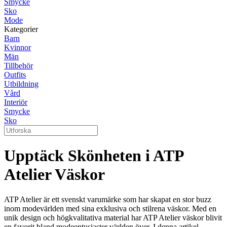
Smycke
Sko
Mode
Kategorier
Barn
Kvinnor
Män
Tillbehör
Outfits
Utbildning
Vård
Interiör
Smycke
Sko
Upptäck Skönheten i ATP
Atelier Väskor
ATP Atelier är ett svenskt varumärke som har skapat en stor buzz
inom modevärlden med sina exklusiva och stilrena väskor. Med en
unik design och högkvalitativa material har ATP Atelier väskor blivit
en favorit bland modeentusiaster världen över. I denna artikel