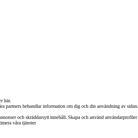
er här.
våra partners behandlar information om dig och din användning av sidan
annonser och skräddarsytt innehåll. Skapa och använd användarprofiler f
timera våra tjänster