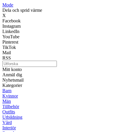
Mode
Dela och sprid värme
X
Facebook
Instagram
LinkedIn
YouTube
Pinterest
TikTok
Mail
RSS
Mitt konto
Anmäl dig
Nyhetsmail
Kategorier
Barn
Kvinnor
Män
Tillbehör
Outfits
Utbildning
Vård
Interiör