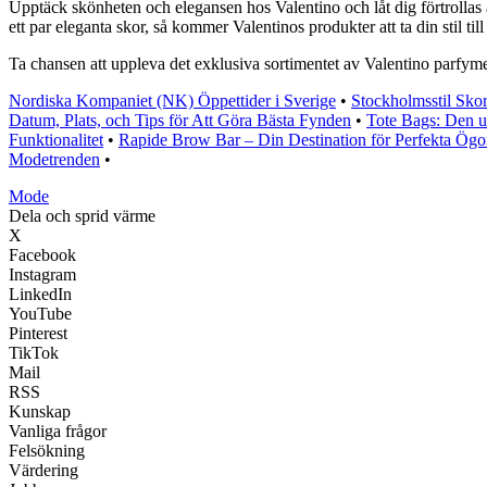
Upptäck skönheten och elegansen hos Valentino och låt dig förtrollas a
ett par eleganta skor, så kommer Valentinos produkter att ta din stil ti
Ta chansen att uppleva det exklusiva sortimentet av Valentino parfymer 
Nordiska Kompaniet (NK) Öppettider i Sverige
•
Stockholmsstil Skor
Datum, Plats, och Tips för Att Göra Bästa Fynden
•
Tote Bags: Den u
Funktionalitet
•
Rapide Brow Bar – Din Destination för Perfekta Ögo
Modetrenden
•
Mode
Dela och sprid värme
X
Facebook
Instagram
LinkedIn
YouTube
Pinterest
TikTok
Mail
RSS
Kunskap
Vanliga frågor
Felsökning
Värdering