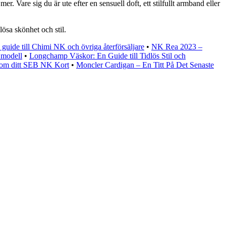
 Vare sig du är ute efter en sensuell doft, ett stilfullt armband eller
lösa skönhet och stil.
guide till Chimi NK och övriga återförsäljare
•
NK Rea 2023 –
 modell
•
Longchamp Väskor: En Guide till Tidlös Stil och
 om ditt SEB NK Kort
•
Moncler Cardigan – En Titt På Det Senaste