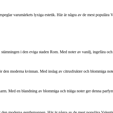
erspeglar varumärkets lyxiga estetik. Här är några av de mest populära 
 stämningen i den eviga staden Rom. Med noter av vanilj, ingefära och
 för den moderna kvinnan. Med inslag av citrusfrukter och blommiga not
charm. Med en blandning av blommiga och träiga noter ger denna parfym
ssar den moderna gentlemannen. Här är några av de mest populära Valent