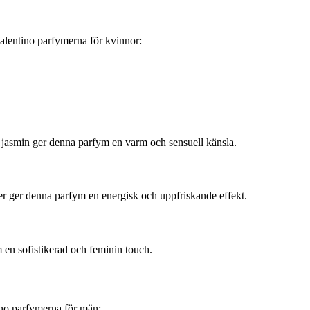
Valentino parfymerna för kvinnor:
 jasmin ger denna parfym en varm och sensuell känsla.
er ger denna parfym en energisk och uppfriskande effekt.
 en sofistikerad och feminin touch.
ino parfymerna för män: