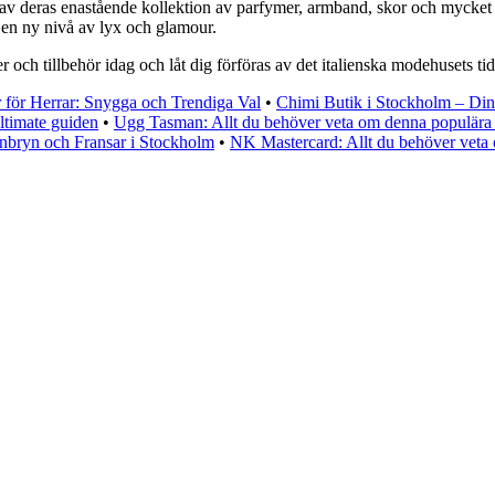
v deras enastående kollektion av parfymer, armband, skor och mycket mer.
ll en ny nivå av lyx och glamour.
och tillbehör idag och låt dig förföras av det italienska modehusets tid
 för Herrar: Snygga och Trendiga Val
•
Chimi Butik i Stockholm – Din 
ltimate guiden
•
Ugg Tasman: Allt du behöver veta om denna populära
nbryn och Fransar i Stockholm
•
NK Mastercard: Allt du behöver veta