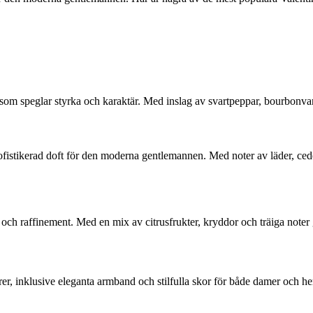
som speglar styrka och karaktär. Med inslag av svartpeppar, bourbonvani
ofistikerad doft för den moderna gentlemannen. Med noter av läder, ce
 och raffinement. Med en mix av citrusfrukter, kryddor och träiga note
, inklusive eleganta armband och stilfulla skor för både damer och herra