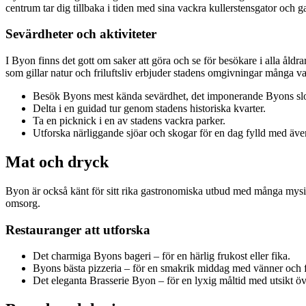
centrum tar dig tillbaka i tiden med sina vackra kullerstensgator och 
Sevärdheter och aktiviteter
I Byon finns det gott om saker att göra och se för besökare i alla ål
som gillar natur och friluftsliv erbjuder stadens omgivningar många va
Besök Byons mest kända sevärdhet, det imponerande Byons slo
Delta i en guidad tur genom stadens historiska kvarter.
Ta en picknick i en av stadens vackra parker.
Utforska närliggande sjöar och skogar för en dag fylld med äve
Mat och dryck
Byon är också känt för sitt rika gastronomiska utbud med många mysiga 
omsorg.
Restauranger att utforska
Det charmiga Byons bageri – för en härlig frukost eller fika.
Byons bästa pizzeria – för en smakrik middag med vänner och f
Det eleganta Brasserie Byon – för en lyxig måltid med utsikt öv