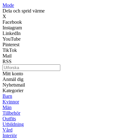
Mode
Dela och sprid värme
X
Facebook
Instagram
LinkedIn
YouTube
Pinterest
TikTok
Mail
RSS
Mitt konto
Anmäl dig
Nyhetsmail
Kategorier
Barn
Kvinnor
Män
Tillbehör
Outfits
Utbildning
Vård
Interiör