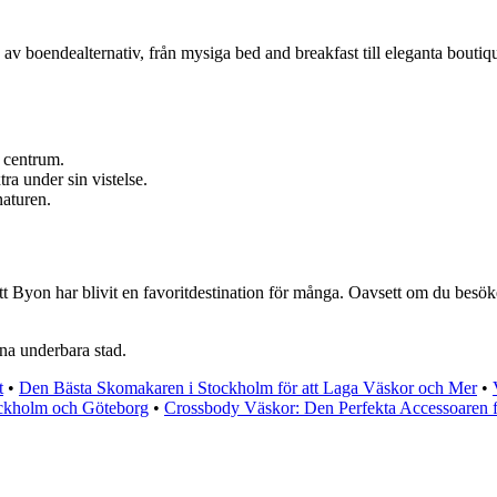
av boendealternativ, från mysiga bed and breakfast till eleganta boutiqu
s centrum.
ra under sin vistelse.
naturen.
tt Byon har blivit en favoritdestination för många. Oavsett om du besöke
nna underbara stad.
t
•
Den Bästa Skomakaren i Stockholm för att Laga Väskor och Mer
•
ockholm och Göteborg
•
Crossbody Väskor: Den Perfekta Accessoaren f