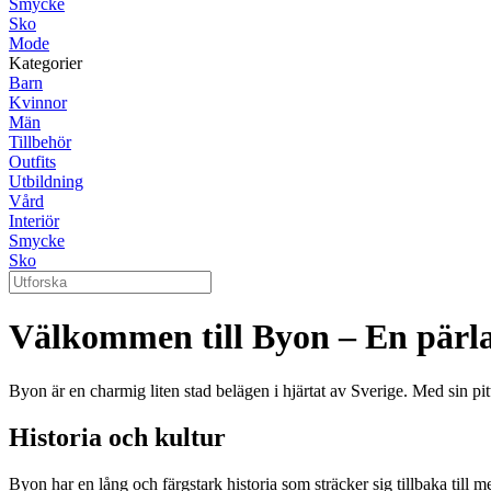
Smycke
Sko
Mode
Kategorier
Barn
Kvinnor
Män
Tillbehör
Outfits
Utbildning
Vård
Interiör
Smycke
Sko
Välkommen till Byon – En pärla
Byon är en charmig liten stad belägen i hjärtat av Sverige. Med sin pitt
Historia och kultur
Byon har en lång och färgstark historia som sträcker sig tillbaka ti