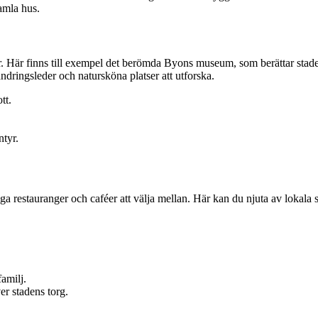
gamla hus.
drar. Här finns till exempel det berömda Byons museum, som berättar st
ndringsleder och natursköna platser att utforska.
tt.
ntyr.
restauranger och caféer att välja mellan. Här kan du njuta av lokala spe
amilj.
er stadens torg.