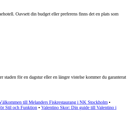
ehotell. Oavsett din budget eller preferens finns det en plats som
r staden för en dagstur eller en längre vistelse kommer du garanterat
Välkommen till Melanders Fiskrestaurang i NK Stockholm
•
ör Stil och Funktion
•
Valentino Skor: Din guide till Valentino i