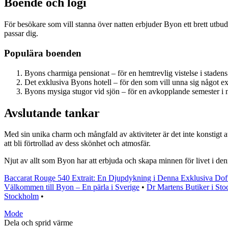
Boende och logi
För besökare som vill stanna över natten erbjuder Byon ett brett utbud 
passar dig.
Populära boenden
Byons charmiga pensionat – för en hemtrevlig vistelse i staden
Det exklusiva Byons hotell – för den som vill unna sig något ext
Byons mysiga stugor vid sjön – för en avkopplande semester i 
Avslutande tankar
Med sin unika charm och mångfald av aktiviteter är det inte konstigt a
att bli förtrollad av dess skönhet och atmosfär.
Njut av allt som Byon har att erbjuda och skapa minnen för livet i de
Baccarat Rouge 540 Extrait: En Djupdykning i Denna Exklusiva Dof
Välkommen till Byon – En pärla i Sverige
•
Dr Martens Butiker i St
Stockholm
•
Mode
Dela och sprid värme