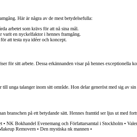
framgång. Här är några av de mest betydelsefulla:
rda arbetet som krävs för att nå sina mål.
ar varit en nyckelfaktor i hennes framgång.
ör att testa nya idéer och koncept.
riser för sitt arbete. Dessa erkännanden visar på hennes exceptionella ko
or till unga talanger inom sitt område. Hon delar generöst med sig av sin
 branschen på ett betydande sätt. Hennes framtid ser ljus ut med fortsa
et
•
NK Bokhandel Evenemang och Författarsamtal i Stockholm
•
Vale
a Makeup Removern
•
Den mystiska nk mannen
•