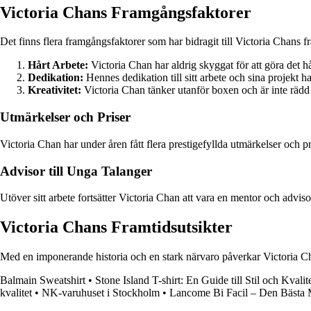
Victoria Chans Framgångsfaktorer
Det finns flera framgångsfaktorer som har bidragit till Victoria Chans 
Hårt Arbete:
Victoria Chan har aldrig skyggat för att göra det hå
Dedikation:
Hennes dedikation till sitt arbete och sina projekt h
Kreativitet:
Victoria Chan tänker utanför boxen och är inte rädd f
Utmärkelser och Priser
Victoria Chan har under åren fått flera prestigefyllda utmärkelser och p
Advisor till Unga Talanger
Utöver sitt arbete fortsätter Victoria Chan att vara en mentor och advis
Victoria Chans Framtidsutsikter
Med en imponerande historia och en stark närvaro påverkar Victoria Chan
Balmain Sweatshirt
•
Stone Island T-shirt: En Guide till Stil och Kvalit
kvalitet
•
NK-varuhuset i Stockholm
•
Lancome Bi Facil – Den Bäst