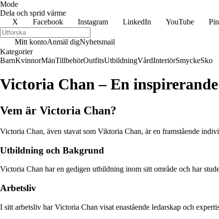
Mode
Dela och sprid värme
X
Facebook
Instagram
LinkedIn
YouTube
Pin
Mitt konto
Anmäl dig
Nyhetsmail
Kategorier
Barn
Kvinnor
Män
Tillbehör
Outfits
Utbildning
Vård
Interiör
Smycke
Sko
Victoria Chan – En inspirerande
Vem är Victoria Chan?
Victoria Chan, även stavat som Viktoria Chan, är en framstående indivi
Utbildning och Bakgrund
Victoria Chan har en gedigen utbildning inom sitt område och har studer
Arbetsliv
I sitt arbetsliv har Victoria Chan visat enastående ledarskap och exper