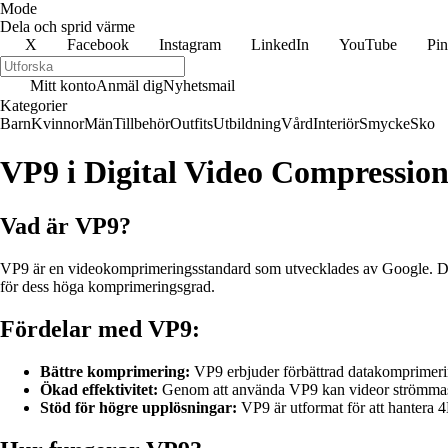
Mode
Dela och sprid värme
X
Facebook
Instagram
LinkedIn
YouTube
Pin
Mitt konto
Anmäl dig
Nyhetsmail
Kategorier
Barn
Kvinnor
Män
Tillbehör
Outfits
Utbildning
Vård
Interiör
Smycke
Sko
VP9 i Digital Video Compressio
Vad är VP9?
VP9 är en videokomprimeringsstandard som utvecklades av Google. Den an
för dess höga komprimeringsgrad.
Fördelar med VP9:
Bättre komprimering:
VP9 erbjuder förbättrad datakomprimering,
Ökad effektivitet:
Genom att använda VP9 kan videor strömmas s
Stöd för högre upplösningar:
VP9 är utformat för att hantera 4