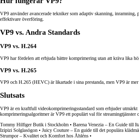
Hur fungerar VP9?
VP9 använder avancerade tekniker som adaptiv skanning, inramning, pre
effektivare överföring.
VP9 vs. Andra Standards
VP9 vs. H.264
VP9 har fördelen att erbjuda bättre komprimering utan att kräva lika hö
VP9 vs. H.265
VP9 och H.265 (HEVC) är likartade i sina prestanda, men VP9 är mer
Slutsats
VP9 är en kraftfull videokomprimeringsstandard som erbjuder utmärkt pre
komprimeringsalgoritmer är VP9 ett populärt val för streamingtjänster o
Tommy Hilfiger Butik i Stockholm
•
Barena Venezia – En Guide till I
Izipizi Solglasögon
•
Juicy Couture – En guide till det populära klädmä
Strumpor – Kvalitet och Komfort hos Åhléns
•