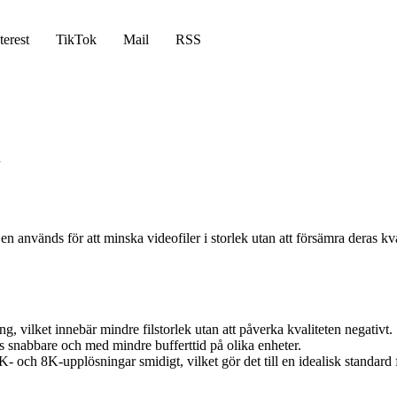
terest
TikTok
Mail
RSS
n
vänds för att minska videofiler i storlek utan att försämra deras kvali
 vilket innebär mindre filstorlek utan att påverka kvaliteten negativt.
nabbare och med mindre bufferttid på olika enheter.
K- och 8K-upplösningar smidigt, vilket gör det till en idealisk standard