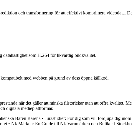
diktion och transformering för att effektivt komprimera videodata. Det
g datahastighet som H.264 för likvärdig bildkvalitet.
 kompatibelt med webben på grund av dess öppna källkod.
standa när det gäller att minska filstorlekar utan att offra kvalitet. M
ch digitala medieplattformar.
talienska Baren Barena
•
Jurastudier: För dig som vill fördjupa dig inom 
rket
•
Nk Märken: En Guide till Nk Varumärken och Butiker i Stockh