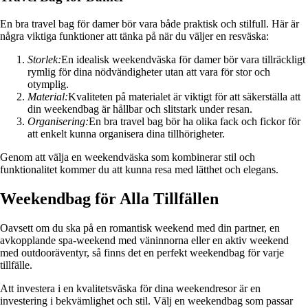
En bra travel bag för damer bör vara både praktisk och stilfull. Här är
några viktiga funktioner att tänka på när du väljer en resväska:
Storlek:
En idealisk weekendväska för damer bör vara tillräckligt
rymlig för dina nödvändigheter utan att vara för stor och
otymplig.
Material:
Kvaliteten på materialet är viktigt för att säkerställa att
din weekendbag är hållbar och slitstark under resan.
Organisering:
En bra travel bag bör ha olika fack och fickor för
att enkelt kunna organisera dina tillhörigheter.
Genom att välja en weekendväska som kombinerar stil och
funktionalitet kommer du att kunna resa med lätthet och elegans.
Weekendbag för Alla Tillfällen
Oavsett om du ska på en romantisk weekend med din partner, en
avkopplande spa-weekend med väninnorna eller en aktiv weekend
med outdooräventyr, så finns det en perfekt weekendbag för varje
tillfälle.
Att investera i en kvalitetsväska för dina weekendresor är en
investering i bekvämlighet och stil. Välj en weekendbag som passar