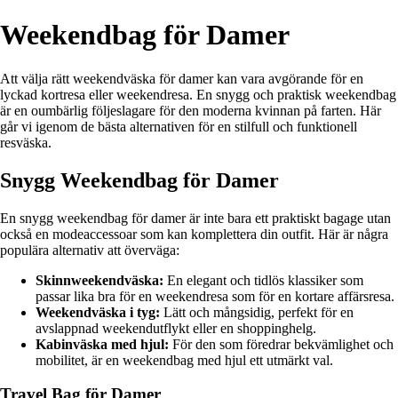
Weekendbag för Damer
Att välja rätt weekendväska för damer kan vara avgörande för en
lyckad kortresa eller weekendresa. En snygg och praktisk weekendbag
är en oumbärlig följeslagare för den moderna kvinnan på farten. Här
går vi igenom de bästa alternativen för en stilfull och funktionell
resväska.
Snygg Weekendbag för Damer
En snygg weekendbag för damer är inte bara ett praktiskt bagage utan
också en modeaccessoar som kan komplettera din outfit. Här är några
populära alternativ att överväga:
Skinnweekendväska:
En elegant och tidlös klassiker som
passar lika bra för en weekendresa som för en kortare affärsresa.
Weekendväska i tyg:
Lätt och mångsidig, perfekt för en
avslappnad weekendutflykt eller en shoppinghelg.
Kabinväska med hjul:
För den som föredrar bekvämlighet och
mobilitet, är en weekendbag med hjul ett utmärkt val.
Travel Bag för Damer