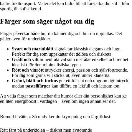
bättre fukttransport. Materialet kan bidra till att förstärka din stil – från
sportig till sofistikerad.
Färger som säger något om dig
Färger påverkar både hur du känner dig och hur du uppfattas. Det
gäller även för underkläder.
Svart och marinblått
signalerar klassisk elegans och lugn.
Perfekt för dig som uppskattar det tidlösa och diskreta.
Grått och vitt
är neutrala val som utstrålar enkelhet och renhet –
idealiskt för den minimalistiska typen.
Rött och vinrött
uttrycker energi, passion och självförtroende.
För dig som gärna vill sticka ut, även under kläderna.
Grönt, blått och turkos
ger ett fräscht och ungdomligt intryck,
medan
pastellfärger
kan tillföra en lekfull och lättsam ton.
Att välja färger som matchar ditt humör eller din personlighet kan ge
en liten energiboost i vardagen – även om ingen annan ser det.
Bomull i tvätten: Så undviker du krympning och färgförlust
Rätt färg på underkjolen – diskret men avgörande