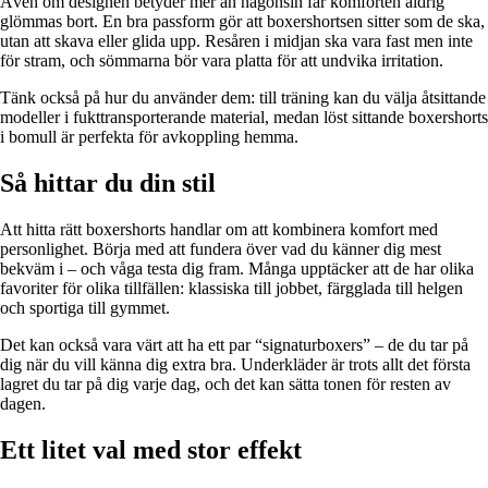
Även om designen betyder mer än någonsin får komforten aldrig
glömmas bort. En bra passform gör att boxershortsen sitter som de ska,
utan att skava eller glida upp. Resåren i midjan ska vara fast men inte
för stram, och sömmarna bör vara platta för att undvika irritation.
Tänk också på hur du använder dem: till träning kan du välja åtsittande
modeller i fukttransporterande material, medan löst sittande boxershorts
i bomull är perfekta för avkoppling hemma.
Så hittar du din stil
Att hitta rätt boxershorts handlar om att kombinera komfort med
personlighet. Börja med att fundera över vad du känner dig mest
bekväm i – och våga testa dig fram. Många upptäcker att de har olika
favoriter för olika tillfällen: klassiska till jobbet, färgglada till helgen
och sportiga till gymmet.
Det kan också vara värt att ha ett par “signaturboxers” – de du tar på
dig när du vill känna dig extra bra. Underkläder är trots allt det första
lagret du tar på dig varje dag, och det kan sätta tonen för resten av
dagen.
Ett litet val med stor effekt