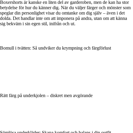
Boxershorts är kanske en liten del av garderoben, men de kan ha stor
betydelse för hur du känner dig. När du väljer färger och mönster som
speglar din personlighet visar du omtanke om dig själv – även i det
dolda. Det handlar inte om att imponera på andra, utan om att känna
sig bekväm i sin egen stil, inifrån och ut.
Bomull i tvätten: Så undviker du krympning och färgförlust
Rätt färg på underkjolen – diskret men avgörande
Sömlösa underkläder: Skapa komfort och balans i din outfit