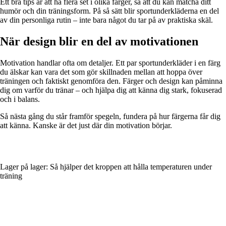
Ett bra tips är att ha flera set i olika färger, så att du kan matcha ditt
humör och din träningsform. På så sätt blir sportunderkläderna en del
av din personliga rutin – inte bara något du tar på av praktiska skäl.
När design blir en del av motivationen
Motivation handlar ofta om detaljer. Ett par sportunderkläder i en färg
du älskar kan vara det som gör skillnaden mellan att hoppa över
träningen och faktiskt genomföra den. Färger och design kan påminna
dig om varför du tränar – och hjälpa dig att känna dig stark, fokuserad
och i balans.
Så nästa gång du står framför spegeln, fundera på hur färgerna får dig
att känna. Kanske är det just där din motivation börjar.
Lager på lager: Så hjälper det kroppen att hålla temperaturen under
träning