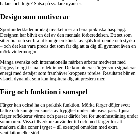
balans och lugn? Satsa på svalare nyanser.
Design som motiverar
Sportunderkläder är idag mycket mer än bara praktiska basplagg.
Designen har blivit en del av den mentala förberedelsen. Ett set som
sitter bra och ser bra ut kan ge en känsla av självförtroende och styrka
– och det kan vara precis det som får dig att ta dig till gymmet även en
mörk vintermorgon.
Många svenska och internationella märken arbetar medvetet med
färgpsykologi i sina kollektioner. De kombinerar färger som signalerar
energi med detaljer som framhäver kroppens rörelse. Resultatet blir en
visuell dynamik som kan inspirera dig att prestera mer.
Färg och funktion i samspel
Färger kan också ha en praktisk funktion. Mörka färger döljer svett
bättre och kan ge en känsla av trygghet under intensiva pass. Ljusa
färger reflekterar värme och passar därför bra för utomhusträning under
sommaren. Vissa tillverkare använder till och med färger för att
markera olika zoner i tyget – till exempel områden med extra
ventilation eller stöd.