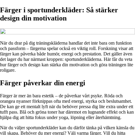
Färger i sportunderkläder: Så stärker
design din motivation
När du drar på dig träningskläderna handlar det inte bara om funktion
och passform – färgerna spelar också en viktig roll. Forskning visar att
färger kan påverka både humör, energi och prestation. Det gäller även
det lager du har närmast kroppen: sportunderkläderna. Här får du veta
hur färger och design kan stärka din motivation och göra träningen lite
roligare.
Färger påverkar din energi
Färger är mer än bara estetik – de påverkar vårt psyke. Röda och
orangea nyanser förknippas ofta med energi, styrka och beslutsamhet.
De kan ge ett mentalt lyft när du behöver pressa dig lite extra under ett
tufft pass. Blå och gröna toner har däremot en lugnande effekt och kan
hjälpa dig att hitta fokus under yoga, löpning eller återhämtning.
När du väljer sportunderkläder kan du därför tänka på vilken känsla du
vill skapa. Behöver du mer energi? Välj varma färger. Vill du hitta