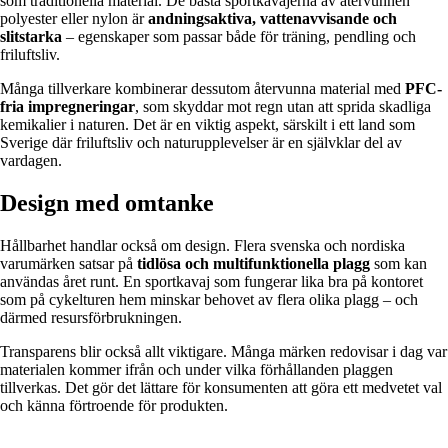
som traditionella material. De bästa sportkavajerna av återvunnen
polyester eller nylon är
andningsaktiva, vattenavvisande och
slitstarka
– egenskaper som passar både för träning, pendling och
friluftsliv.
Många tillverkare kombinerar dessutom återvunna material med
PFC-
fria impregneringar
, som skyddar mot regn utan att sprida skadliga
kemikalier i naturen. Det är en viktig aspekt, särskilt i ett land som
Sverige där friluftsliv och naturupplevelser är en självklar del av
vardagen.
Design med omtanke
Hållbarhet handlar också om design. Flera svenska och nordiska
varumärken satsar på
tidlösa och multifunktionella plagg
som kan
användas året runt. En sportkavaj som fungerar lika bra på kontoret
som på cykelturen hem minskar behovet av flera olika plagg – och
därmed resursförbrukningen.
Transparens blir också allt viktigare. Många märken redovisar i dag var
materialen kommer ifrån och under vilka förhållanden plaggen
tillverkas. Det gör det lättare för konsumenten att göra ett medvetet val
och känna förtroende för produkten.