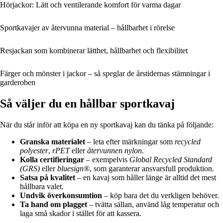
Hörjackor: Lätt och ventilerande komfort för varma dagar
Sportkavajer av återvunna material – hållbarhet i rörelse
Resjackan som kombinerar lätthet, hållbarhet och flexibilitet
Färger och mönster i jackor – så speglar de årstidernas stämningar i
garderoben
Så väljer du en hållbar sportkavaj
När du står inför att köpa en ny sportkavaj kan du tänka på följande:
Granska materialet
– leta efter märkningar som
recycled
polyester
,
rPET
eller
återvunnen nylon
.
Kolla certifieringar
– exempelvis
Global Recycled Standard
(GRS)
eller
bluesign®
, som garanterar ansvarsfull produktion.
Satsa på kvalitet
– en kavaj som håller länge är alltid det mest
hållbara valet.
Undvik överkonsumtion
– köp bara det du verkligen behöver.
Ta hand om plagget
– tvätta sällan, använd låg temperatur och
laga små skador i stället för att kassera.