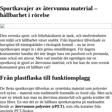
Sportkavajer av återvunna material –
hållbarhet i rörelse
Den svenska sport- och friluftskulturen är stark, och medvetenheten
om miljö och hållbarhet växer snabbt. Från löparskor tillverkade av
havsplast till träningskläder i ekologisk bomull – nu tar även
sportkavajen steget in i den gröna omställningen. För dagens
konsumenter handlar det inte längre bara om passform och prestanda,
utan också om ansvar. Men vad innebär det egentligen när en
sportkavaj är gjord av återvunna material, och hur kan du som svensk
konsument göra ett hållbart val?
Från plastflaska till funktionsplagg
De flesta sportkavajer tillverkas av syntetiska material som polyester
och nylon – material som traditionellt framställs av fossil olja. Men tack
vare ny teknik kan man nu återvinna plastavfall och gamla textilier till
nya fibrer. En stor del av de hållbara sportkavajerna på marknaden
består av
återvunnen polyester (rPET)
, som ofta kommer från
använda PET-flaskor.