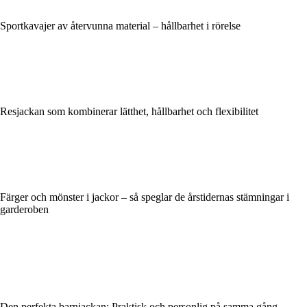
Sportkavajer av återvunna material – hållbarhet i rörelse
Resjackan som kombinerar lätthet, hållbarhet och flexibilitet
Färger och mönster i jackor – så speglar de årstidernas stämningar i
garderoben
Den perfekta barnjackan: Praktisk och personlig på samma gång