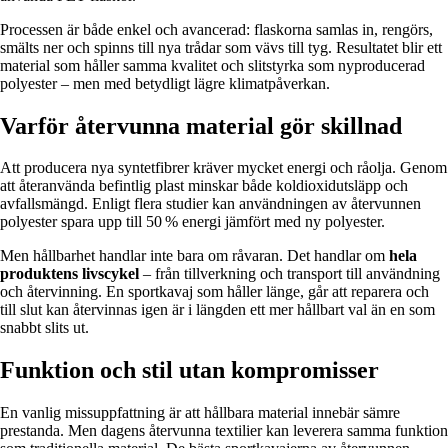
Processen är både enkel och avancerad: flaskorna samlas in, rengörs,
smälts ner och spinns till nya trådar som vävs till tyg. Resultatet blir ett
material som håller samma kvalitet och slitstyrka som nyproducerad
polyester – men med betydligt lägre klimatpåverkan.
Varför återvunna material gör skillnad
Att producera nya syntetfibrer kräver mycket energi och råolja. Genom
att återanvända befintlig plast minskar både koldioxidutsläpp och
avfallsmängd. Enligt flera studier kan användningen av återvunnen
polyester spara upp till 50 % energi jämfört med ny polyester.
Men hållbarhet handlar inte bara om råvaran. Det handlar om
hela
produktens livscykel
– från tillverkning och transport till användning
och återvinning. En sportkavaj som håller länge, går att reparera och
till slut kan återvinnas igen är i längden ett mer hållbart val än en som
snabbt slits ut.
Funktion och stil utan kompromisser
En vanlig missuppfattning är att hållbara material innebär sämre
prestanda. Men dagens återvunna textilier kan leverera samma funktion