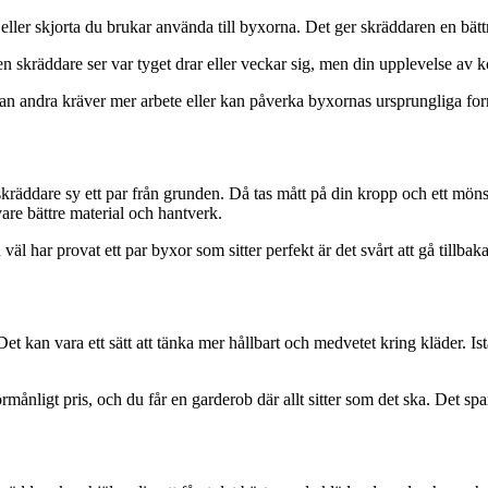
eller skjorta du brukar använda till byxorna. Det ger skräddaren en bätt
en skräddare ser var tyget drar eller veckar sig, men din upplevelse av k
dan andra kräver mer arbete eller kan påverka byxornas ursprungliga fo
 skräddare sy ett par från grunden. Då tas mått på din kropp och ett möns
vare bättre material och hantverk.
äl har provat ett par byxor som sitter perfekt är det svårt att gå tillbaka 
et kan vara ett sätt att tänka mer hållbart och medvetet kring kläder. Istä
örmånligt pris, och du får en garderob där allt sitter som det ska. Det spa