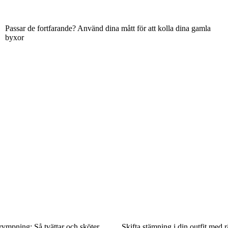
Passar de fortfarande? Använd dina mått för att kolla dina gamla
byxor
rympning: Så tvättar och sköter
Skifta stämning i din outfit med r