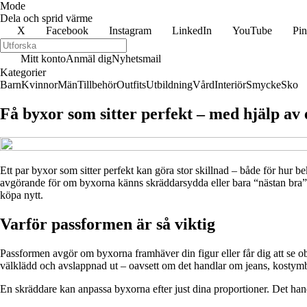
Mode
Dela och sprid värme
X
Facebook
Instagram
LinkedIn
YouTube
Pin
Mitt konto
Anmäl dig
Nyhetsmail
Kategorier
Barn
Kvinnor
Män
Tillbehör
Outfits
Utbildning
Vård
Interiör
Smycke
Sko
Få byxor som sitter perfekt – med hjälp av
Ett par byxor som sitter perfekt kan göra stor skillnad – både för hur 
avgörande för om byxorna känns skräddarsydda eller bara “nästan bra”. Hä
köpa nytt.
Varför passformen är så viktig
Passformen avgör om byxorna framhäver din figur eller får dig att se oba
välklädd och avslappnad ut – oavsett om det handlar om jeans, kostymb
En skräddare kan anpassa byxorna efter just dina proportioner. Det handl