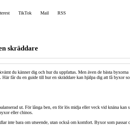
terest
TikTok
Mail
RSS
 en skräddare
bekvämt du känner dig och hur du uppfattas. Men även de bästa byxorna fr
r får du en guide till hur en skräddare kan hjälpa dig att få byxor som 
lanserad ut. För långa ben, en för lös midja eller veck vid knäna kan sn
yxor eller chinos.
ar inte bara om utseende, utan också om komfort. Byxor som passar ordent