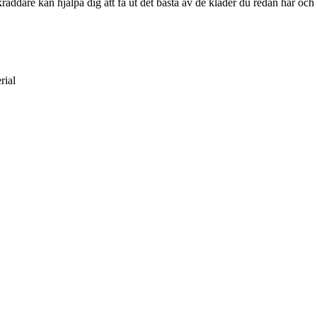
äddare kan hjälpa dig att få ut det bästa av de kläder du redan har och s
rial