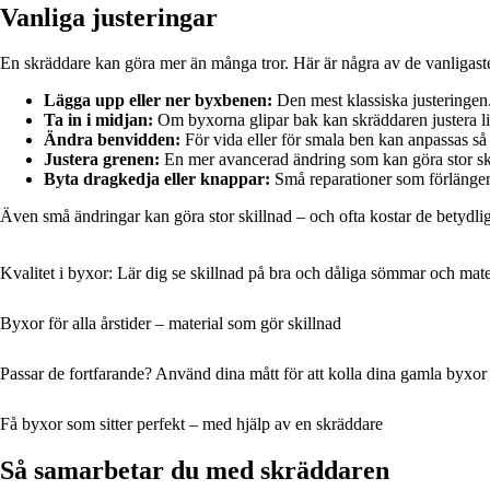
Vanliga justeringar
En skräddare kan göra mer än många tror. Här är några av de vanligast
Lägga upp eller ner byxbenen:
Den mest klassiska justeringen
Ta in i midjan:
Om byxorna glipar bak kan skräddaren justera linn
Ändra benvidden:
För vida eller för smala ben kan anpassas så at
Justera grenen:
En mer avancerad ändring som kan göra stor ski
Byta dragkedja eller knappar:
Små reparationer som förlänger 
Även små ändringar kan göra stor skillnad – och ofta kostar de betydlig
Kvalitet i byxor: Lär dig se skillnad på bra och dåliga sömmar och mate
Byxor för alla årstider – material som gör skillnad
Passar de fortfarande? Använd dina mått för att kolla dina gamla byxor
Få byxor som sitter perfekt – med hjälp av en skräddare
Så samarbetar du med skräddaren