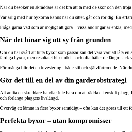
När du besöker en skräddare är det bra att ta med de skor och den tröja 
Var ärlig med hur byxorna känns när du sitter, går och rör dig. En erfar
Fråga gärna vad som är möjligt att göra – vissa ändringar är enkla, me
När det lönar sig att sy från grunden
Om du har svårt att hitta byxor som passar kan det vara värt att låta en
färdiga byxor, men resultatet blir unikt – och ofta håller de längre tack 
För många blir det en investering i både stil och självförtroende. När du v
Gör det till en del av din garderobstrategi
Att anlita en skräddare handlar inte bara om att rädda ett enskilt plagg. D
och förlänga plaggets livslängd.
Överväg att lämna in flera byxor samtidigt – ofta kan det göras till ett f
Perfekta byxor – utan kompromisser