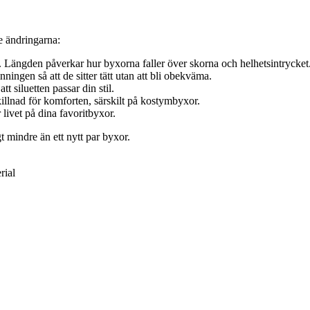
e ändringarna:
. Längden påverkar hur byxorna faller över skorna och helhetsintrycket
ingen så att de sitter tätt utan att bli obekväma.
t siluetten passar din stil.
llnad för komforten, särskilt på kostymbyxor.
livet på dina favoritbyxor.
t mindre än ett nytt par byxor.
rial