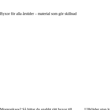
Byxor för alla årstider – material som gör skillnad
Morgonkaos? Så hittar du snabbt rätt byxor till
Ullkläder utan k