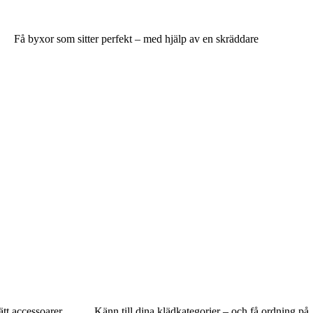
Få byxor som sitter perfekt – med hjälp av en skräddare
ätt accessoarer
Känn till dina klädkategorier – och få ordning på