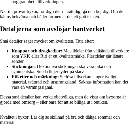
noggrannhet i tillverkningen.
När du provar byxor, rör dig i dem – sätt dig, gå och böj dig. Om de
känns bekväma och håller formen är det ett gott tecken.
Detaljerna som avslöjar hantverket
Små detaljer säger mycket om kvaliteten. Titta efter:
Knappar och dragkedjor:
Metalldelar från välkända tillverkare
som YKK eller Riri är ett kvalitetsmärke. Plastdelar går lättare
sönder.
Stickningar:
Dekorativa stickningar ska vara raka och
symmetriska. Sneda linjer tyder på slarv.
Etiketter och märkning:
Seriösa tillverkare anger tydligt
material, tvättråd och ursprungsland. Saknas information kan det
vara en varningssignal.
Dessa små detaljer kan verka obetydliga, men de visar om byxorna är
gjorda med omsorg – eller bara för att se billiga ut i butiken.
Kvalitet i byxor: Lär dig se skillnad på bra och dåliga sömmar och
material