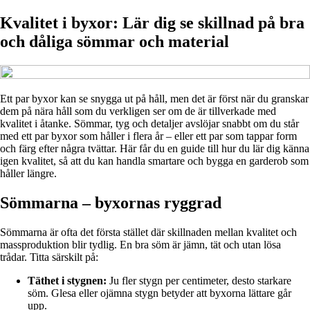
Kvalitet i byxor: Lär dig se skillnad på bra
och dåliga sömmar och material
Ett par byxor kan se snygga ut på håll, men det är först när du granskar
dem på nära håll som du verkligen ser om de är tillverkade med
kvalitet i åtanke. Sömmar, tyg och detaljer avslöjar snabbt om du står
med ett par byxor som håller i flera år – eller ett par som tappar form
och färg efter några tvättar. Här får du en guide till hur du lär dig känna
igen kvalitet, så att du kan handla smartare och bygga en garderob som
håller längre.
Sömmarna – byxornas ryggrad
Sömmarna är ofta det första stället där skillnaden mellan kvalitet och
massproduktion blir tydlig. En bra söm är jämn, tät och utan lösa
trådar. Titta särskilt på:
Täthet i stygnen:
Ju fler stygn per centimeter, desto starkare
söm. Glesa eller ojämna stygn betyder att byxorna lättare går
upp.