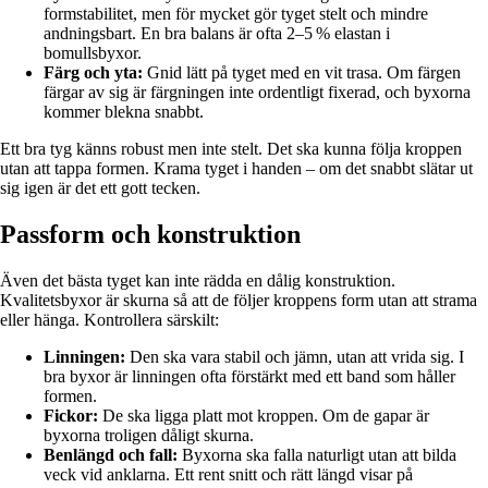
formstabilitet, men för mycket gör tyget stelt och mindre
andningsbart. En bra balans är ofta 2–5 % elastan i
bomullsbyxor.
Färg och yta:
Gnid lätt på tyget med en vit trasa. Om färgen
färgar av sig är färgningen inte ordentligt fixerad, och byxorna
kommer blekna snabbt.
Ett bra tyg känns robust men inte stelt. Det ska kunna följa kroppen
utan att tappa formen. Krama tyget i handen – om det snabbt slätar ut
sig igen är det ett gott tecken.
Passform och konstruktion
Även det bästa tyget kan inte rädda en dålig konstruktion.
Kvalitetsbyxor är skurna så att de följer kroppens form utan att strama
eller hänga. Kontrollera särskilt:
Linningen:
Den ska vara stabil och jämn, utan att vrida sig. I
bra byxor är linningen ofta förstärkt med ett band som håller
formen.
Fickor:
De ska ligga platt mot kroppen. Om de gapar är
byxorna troligen dåligt skurna.
Benlängd och fall:
Byxorna ska falla naturligt utan att bilda
veck vid anklarna. Ett rent snitt och rätt längd visar på