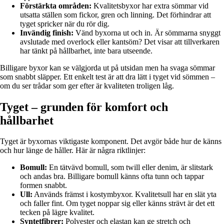
Förstärkta områden:
Kvalitetsbyxor har extra sömmar vid
utsatta ställen som fickor, gren och linning. Det förhindrar att
tyget spricker när du rör dig.
Invändig finish:
Vänd byxorna ut och in. Är sömmarna snyggt
avslutade med overlock eller kantsöm? Det visar att tillverkaren
har tänkt på hållbarhet, inte bara utseende.
Billigare byxor kan se välgjorda ut på utsidan men ha svaga sömmar
som snabbt släpper. Ett enkelt test är att dra lätt i tyget vid sömmen –
om du ser trådar som ger efter är kvaliteten troligen låg.
Tyget – grunden för komfort och
hållbarhet
Tyget är byxornas viktigaste komponent. Det avgör både hur de känns
och hur länge de håller. Här är några riktlinjer:
Bomull:
En tätvävd bomull, som twill eller denim, är slitstark
och andas bra. Billigare bomull känns ofta tunn och tappar
formen snabbt.
Ull:
Används främst i kostymbyxor. Kvalitetsull har en slät yta
och faller fint. Om tyget noppar sig eller känns strävt är det ett
tecken på lägre kvalitet.
Syntetfibrer:
Polyester och elastan kan ge stretch och