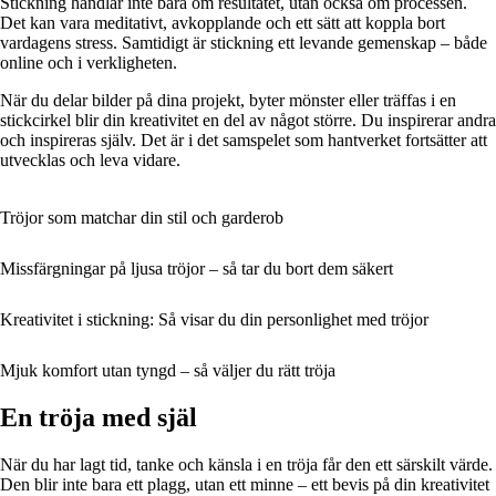
Stickning handlar inte bara om resultatet, utan också om processen.
Det kan vara meditativt, avkopplande och ett sätt att koppla bort
vardagens stress. Samtidigt är stickning ett levande gemenskap – både
online och i verkligheten.
När du delar bilder på dina projekt, byter mönster eller träffas i en
stickcirkel blir din kreativitet en del av något större. Du inspirerar andra
och inspireras själv. Det är i det samspelet som hantverket fortsätter att
utvecklas och leva vidare.
Tröjor som matchar din stil och garderob
Missfärgningar på ljusa tröjor – så tar du bort dem säkert
Kreativitet i stickning: Så visar du din personlighet med tröjor
Mjuk komfort utan tyngd – så väljer du rätt tröja
En tröja med själ
När du har lagt tid, tanke och känsla i en tröja får den ett särskilt värde.
Den blir inte bara ett plagg, utan ett minne – ett bevis på din kreativitet