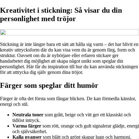
Kreativitet i stickning: Så visar du din
personlighet med tröjor
Stickning är inte längre bara ett sätt att hålla sig varm – det har blivit en
kreativ uttrycksform där du kan visa vem du är genom färg, form och
struktur. Oavsett om du är nybörjare eller erfaren stickare ger
handarbetet dig möjlighet att skapa något unikt som speglar din
personlighet. Här får du inspiration till hur du kan använda stickningen
för att uttrycka dig själv genom dina tröjor.
Färger som speglar ditt humör
Färger är ofta det första som fångar blicken. De kan förmedla känslor,
energi och stil.
Neutrala toner
som grått, beige och vitt ger ett klassiskt och
tidlöst intryck.
Varma färger
som rött, orange och gult signalerar glädje, energi
och självsäkerhet.
Kalla nyanser
som blått och grönt skapar lugn och harmoni.