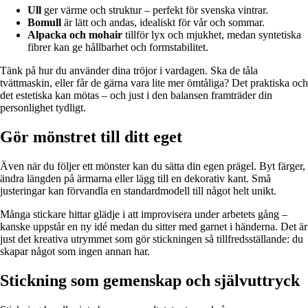
Ull
ger värme och struktur – perfekt för svenska vintrar.
Bomull
är lätt och andas, idealiskt för vår och sommar.
Alpacka och mohair
tillför lyx och mjukhet, medan syntetiska
fibrer kan ge hållbarhet och formstabilitet.
Tänk på hur du använder dina tröjor i vardagen. Ska de tåla
tvättmaskin, eller får de gärna vara lite mer ömtåliga? Det praktiska och
det estetiska kan mötas – och just i den balansen framträder din
personlighet tydligt.
Gör mönstret till ditt eget
Även när du följer ett mönster kan du sätta din egen prägel. Byt färger,
ändra längden på ärmarna eller lägg till en dekorativ kant. Små
justeringar kan förvandla en standardmodell till något helt unikt.
Många stickare hittar glädje i att improvisera under arbetets gång –
kanske uppstår en ny idé medan du sitter med garnet i händerna. Det är
just det kreativa utrymmet som gör stickningen så tillfredsställande: du
skapar något som ingen annan har.
Stickning som gemenskap och självuttryck