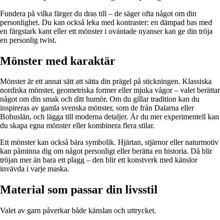
Fundera på vilka färger du dras till – de säger ofta något om din
personlighet. Du kan också leka med kontraster: en dämpad bas med
en färgstark kant eller ett mönster i oväntade nyanser kan ge din tröja
en personlig twist.
Mönster med karaktär
Mönster är ett annat sätt att sätta din prägel på stickningen. Klassiska
nordiska mönster, geometriska former eller mjuka vågor – valet berättar
något om din smak och ditt humör. Om du gillar tradition kan du
inspireras av gamla svenska mönster, som de från Dalarna eller
Bohuslän, och lägga till moderna detaljer. Är du mer experimentell kan
du skapa egna mönster eller kombinera flera stilar.
Ett mönster kan också bära symbolik. Hjärtan, stjärnor eller naturmotiv
kan påminna dig om något personligt eller berätta en historia. Då blir
tröjan mer än bara ett plagg – den blir ett konstverk med känslor
invävda i varje maska.
Material som passar din livsstil
Valet av garn påverkar både känslan och uttrycket.