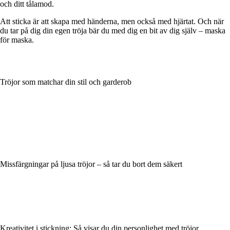
och ditt tålamod.
Att sticka är att skapa med händerna, men också med hjärtat. Och när
du tar på dig din egen tröja bär du med dig en bit av dig själv – maska
för maska.
Tröjor som matchar din stil och garderob
Missfärgningar på ljusa tröjor – så tar du bort dem säkert
Kreativitet i stickning: Så visar du din personlighet med tröjor