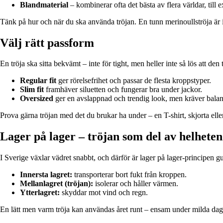
Blandmaterial
– kombinerar ofta det bästa av flera världar, till
Tänk på hur och när du ska använda tröjan. En tunn merinoullströja är 
Välj rätt passform
En tröja ska sitta bekvämt – inte för tight, men heller inte så lös att 
Regular fit
ger rörelsefrihet och passar de flesta kroppstyper.
Slim fit
framhäver siluetten och fungerar bra under jackor.
Oversized
ger en avslappnad och trendig look, men kräver balans 
Prova gärna tröjan med det du brukar ha under – en T-shirt, skjorta eller 
Lager på lager – tröjan som del av helheten
I Sverige växlar vädret snabbt, och därför är lager på lager-principen g
Innersta lagret:
transporterar bort fukt från kroppen.
Mellanlagret (tröjan):
isolerar och håller värmen.
Ytterlagret:
skyddar mot vind och regn.
En lätt men varm tröja kan användas året runt – ensam under milda daga