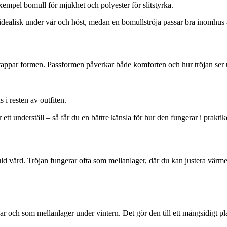
 exempel bomull för mjukhet och polyester för slitstyrka.
idealisk under vår och höst, medan en bomullströja passar bra inomhus å
den tappar formen. Passformen påverkar både komforten och hur tröjan ser 
i resten av outfiten.
ett underställ – så får du en bättre känsla för hur den fungerar i praktik
uld värd. Tröjan fungerar ofta som mellanlager, där du kan justera värmen
r och som mellanlager under vintern. Det gör den till ett mångsidigt pl