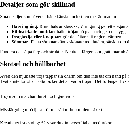
Detaljer som gör skillnad
Små detaljer kan påverka både känslan och stilen mer än man tror.
Halsringning:
Rund hals är klassisk, V-ringning ger ett eleganta
Ribbstickade muddar:
håller tröjan på plats och ger en snygg a
Dragkedja eller knappar:
gör det lättare att reglera värmen.
Sömmar:
Platta sömmar känns skönare mot huden, särskilt om du
Fundera också på färg och struktur. Neutrala färger som grått, marinblått
Skötsel och hållbarhet
Även den mjukaste tröja tappar sin charm om den inte tas om hand på rätt 
Tvätta inte för ofta – ofta räcker det att vädra tröjan. Det förlänger l
Tröjor som matchar din stil och garderob
Missfärgningar på ljusa tröjor – så tar du bort dem säkert
Kreativitet i stickning: Så visar du din personlighet med tröjor