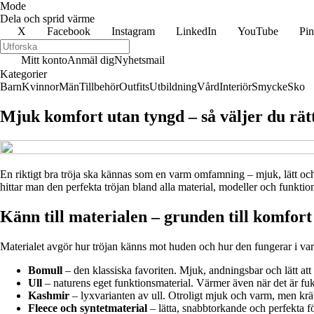
Mode
Dela och sprid värme
X
Facebook
Instagram
LinkedIn
YouTube
Pin
Mitt konto
Anmäl dig
Nyhetsmail
Kategorier
Barn
Kvinnor
Män
Tillbehör
Outfits
Utbildning
Vård
Interiör
Smycke
Sko
Mjuk komfort utan tyngd – så väljer du rätt
En riktigt bra tröja ska kännas som en varm omfamning – mjuk, lätt oc
hittar man den perfekta tröjan bland alla material, modeller och funktion
Känn till materialen – grunden till komfort
Materialet avgör hur tröjan känns mot huden och hur den fungerar i varda
Bomull
– den klassiska favoriten. Mjuk, andningsbar och lätt att 
Ull
– naturens eget funktionsmaterial. Värmer även när det är fukti
Kashmir
– lyxvarianten av ull. Otroligt mjuk och varm, men kräv
Fleece och syntetmaterial
– lätta, snabbtorkande och perfekta f