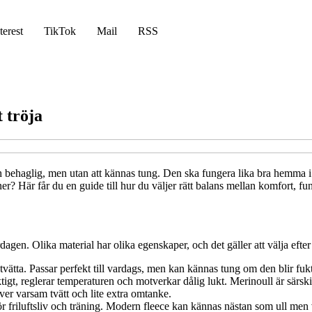
terest
TikTok
Mail
RSS
 tröja
h behaglig, men utan att kännas tung. Den ska fungera lika bra hemma 
er? Här får du en guide till hur du väljer rätt balans mellan komfort, fu
gen. Olika material har olika egenskaper, och det gäller att välja efter
tvätta. Passar perfekt till vardags, men kan kännas tung om den blir fukt
gt, reglerar temperaturen och motverkar dålig lukt. Merinoull är särskilt 
er varsam tvätt och lite extra omtanke.
ör friluftsliv och träning. Modern fleece kan kännas nästan som ull men